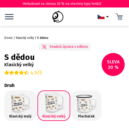
Hrnkobraní se slevou 20 % na všechny typy hrnků!
Domů
Klasický velký
S dědou
S dědou
SLEVA
Klasický velký
20 %
4.9/5
Druh
Klasický malý
Klasický velký
Plecháček