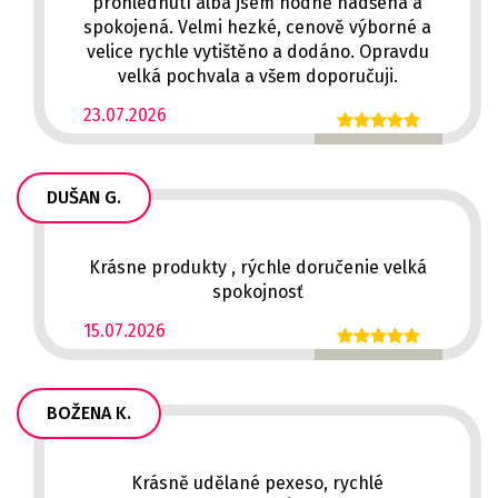
prohlédnutí alba jsem hodně nadšená a
spokojená. Velmi hezké, cenově výborné a
velice rychle vytištěno a dodáno. Opravdu
velká pochvala a všem doporučuji.
23.07.2026
DUŠAN G.
Krásne produkty , rýchle doručenie velká
spokojnosť
15.07.2026
BOŽENA K.
Krásně udělané pexeso, rychlé