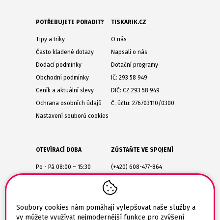
POTŘEBUJETE PORADIT?
TISKARIK.CZ
Tipy a triky
O nás
Často kladené dotazy
Napsali o nás
Dodací podmínky
Dotační programy
Obchodní podmínky
IČ: 293 58 949
Ceník a aktuální slevy
DIČ: CZ 293 58 949
Ochrana osobních údajů
Č. účtu: 276703110/0300
Nastavení souborů cookies
OTEVÍRACÍ DOBA
ZŮSTAŇTE VE SPOJENÍ
Po - Pá 08:00 – 15:30
(+420) 608-477-864
Lesůňky 14
obchod@tiskarik.cz
Jaroměřice nad Rokytnou
675 51
Soubory cookies nám pomáhají vylepšovat naše služby a
vy můžete využívat nejmodernější funkce pro zvýšení