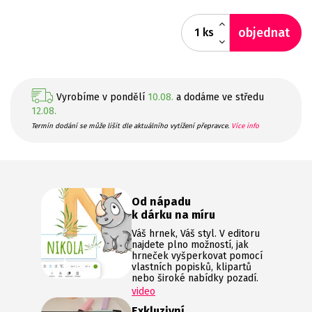
objednat
ks
Vyrobíme v pondělí
10.08.
a dodáme ve středu
12.08.
Termín dodání se může lišit dle aktuálního vytížení přepravce.
Více info
Od nápadu
k dárku na míru
Váš hrnek, Váš styl. V editoru
najdete plno možností, jak
hrneček vyšperkovat pomocí
vlastních popisků, klipartů
nebo široké nabídky pozadí.
video
Exkluzivní