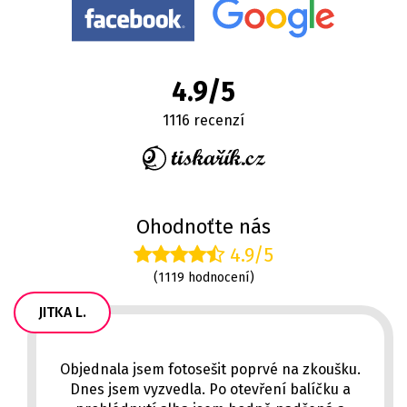
4.9/5
1116 recenzí
Ohodnoťte nás
4.9/5
(1119 hodnocení)
JITKA L.
Objednala jsem fotosešit poprvé na zkoušku.
Dnes jsem vyzvedla. Po otevření balíčku a