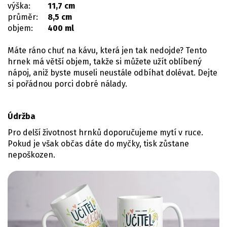
výška:
11,7 cm
průměr:
8,5 cm
objem:
400 ml
Máte ráno chuť na kávu, která jen tak nedojde? Tento
hrnek má větší objem, takže si můžete užít oblíbený
nápoj, aniž byste museli neustále odbíhat dolévat. Dejte
si pořádnou porci dobré nálady.
Údržba
Pro delší životnost hrnků doporučujeme mytí v ruce.
Pokud je však občas dáte do myčky, tisk zůstane
nepoškozen.