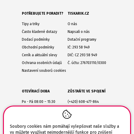
POTŘEBUJETE PORADIT?
TISKARIK.CZ
Tipy a triky
O nás
Často kladené dotazy
Napsali o nás
Dodací podmínky
Dotační programy
Obchodní podmínky
IČ: 293 58 949
Ceník a aktuální slevy
DIČ: CZ 293 58 949
Ochrana osobních údajů
Č. účtu: 276703110/0300
Nastavení souborů cookies
OTEVÍRACÍ DOBA
ZŮSTAŇTE VE SPOJENÍ
Po - Pá 08:00 – 15:30
(+420) 608-477-864
Lesůňky 14
obchod@tiskarik.cz
Jaroměřice nad Rokytnou
675 51
Soubory cookies nám pomáhají vylepšovat naše služby a
vy můžete využívat nejmodernější funkce pro zvýšení