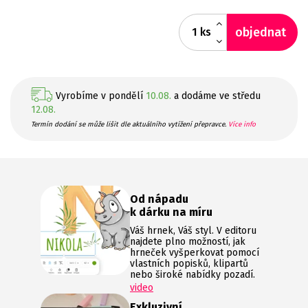
objednat
ks
Vyrobíme v pondělí
10.08.
a dodáme ve středu
12.08.
Termín dodání se může lišit dle aktuálního vytížení přepravce.
Více info
Od nápadu
k dárku na míru
Váš hrnek, Váš styl. V editoru
najdete plno možností, jak
hrneček vyšperkovat pomocí
vlastních popisků, klipartů
nebo široké nabídky pozadí.
video
Exkluzivní