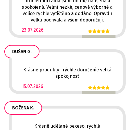
prohlédnutí alba jsem hodně nadšená a
spokojená. Velmi hezké, cenově výborné a
velice rychle vytištěno a dodáno. Opravdu
velká pochvala a všem doporučuji.
23.07.2026
DUŠAN G.
Krásne produkty , rýchle doručenie velká
spokojnosť
15.07.2026
BOŽENA K.
Krásně udělané pexeso, rychlé