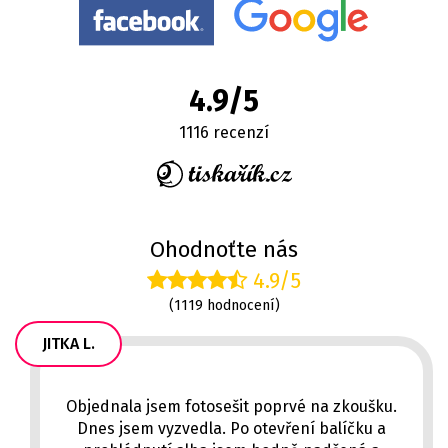
4.9/5
1116 recenzí
Ohodnoťte nás
4.9/5
(1119 hodnocení)
JITKA L.
Objednala jsem fotosešit poprvé na zkoušku.
Dnes jsem vyzvedla. Po otevření balíčku a