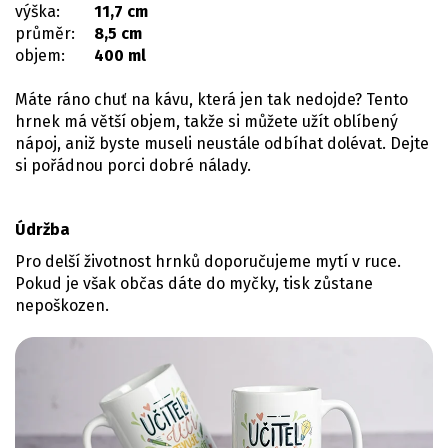
výška:
11,7 cm
průměr:
8,5 cm
objem:
400 ml
Máte ráno chuť na kávu, která jen tak nedojde? Tento
hrnek má větší objem, takže si můžete užít oblíbený
nápoj, aniž byste museli neustále odbíhat dolévat. Dejte
si pořádnou porci dobré nálady.
Údržba
Pro delší životnost hrnků doporučujeme mytí v ruce.
Pokud je však občas dáte do myčky, tisk zůstane
nepoškozen.