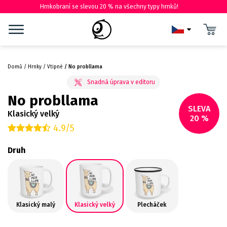
Hrnkobraní se slevou 20 % na všechny typy hrnků!
Domů
Hrnky
Vtipné
No probllama
No probllama
SLEVA
Klasický velký
20 %
4.9/5
Druh
Klasický malý
Klasický velký
Plecháček