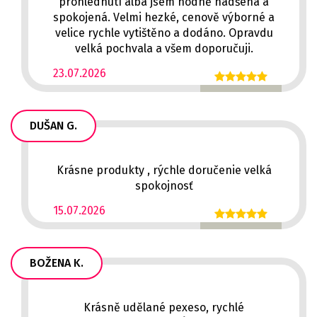
prohlédnutí alba jsem hodně nadšená a
spokojená. Velmi hezké, cenově výborné a
velice rychle vytištěno a dodáno. Opravdu
velká pochvala a všem doporučuji.
23.07.2026
DUŠAN G.
Krásne produkty , rýchle doručenie velká
spokojnosť
15.07.2026
BOŽENA K.
Krásně udělané pexeso, rychlé