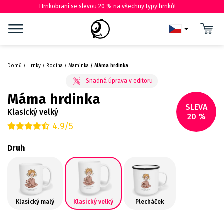
Hrnkobraní se slevou 20 % na všechny typy hrnků!
Domů
Hrnky
Rodina
Maminka
Máma hrdinka
Máma hrdinka
SLEVA
Klasický velký
20 %
4.9/5
Druh
Klasický malý
Klasický velký
Plecháček