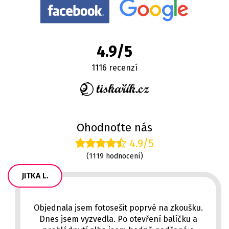
4.9/5
1116 recenzí
Ohodnoťte nás
4.9/5
(1119 hodnocení)
JITKA L.
Objednala jsem fotosešit poprvé na zkoušku.
Dnes jsem vyzvedla. Po otevření balíčku a