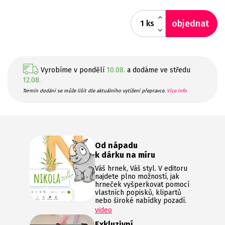
objednat
ks
Vyrobíme v pondělí
10.08.
a dodáme ve středu
12.08.
Termín dodání se může lišit dle aktuálního vytížení přepravce.
Více info
Od nápadu
k dárku na míru
Váš hrnek, Váš styl. V editoru
najdete plno možností, jak
hrneček vyšperkovat pomocí
vlastních popisků, klipartů
nebo široké nabídky pozadí.
video
Exkluzivní