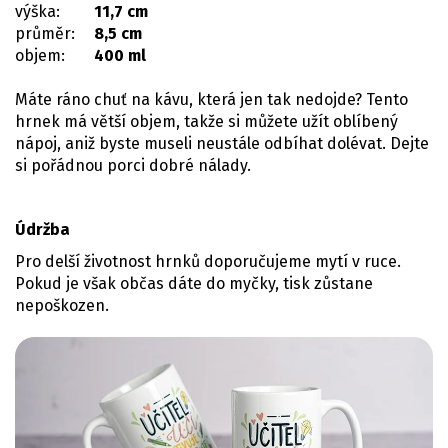
výška:
11,7 cm
průměr:
8,5 cm
objem:
400 ml
Máte ráno chuť na kávu, která jen tak nedojde? Tento
hrnek má větší objem, takže si můžete užít oblíbený
nápoj, aniž byste museli neustále odbíhat dolévat. Dejte
si pořádnou porci dobré nálady.
Údržba
Pro delší životnost hrnků doporučujeme mytí v ruce.
Pokud je však občas dáte do myčky, tisk zůstane
nepoškozen.