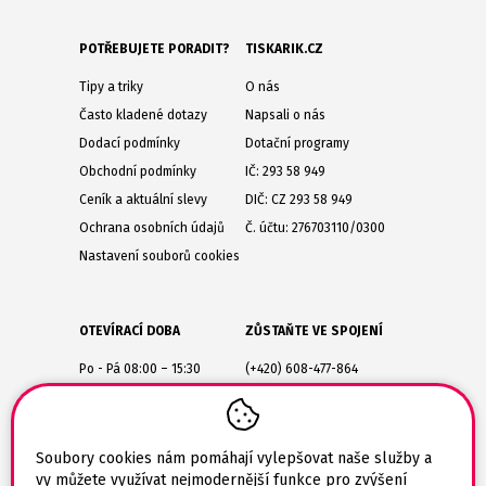
POTŘEBUJETE PORADIT?
TISKARIK.CZ
Tipy a triky
O nás
Často kladené dotazy
Napsali o nás
Dodací podmínky
Dotační programy
Obchodní podmínky
IČ: 293 58 949
Ceník a aktuální slevy
DIČ: CZ 293 58 949
Ochrana osobních údajů
Č. účtu: 276703110/0300
Nastavení souborů cookies
OTEVÍRACÍ DOBA
ZŮSTAŇTE VE SPOJENÍ
Po - Pá 08:00 – 15:30
(+420) 608-477-864
Lesůňky 14
obchod@tiskarik.cz
Jaroměřice nad Rokytnou
675 51
Soubory cookies nám pomáhají vylepšovat naše služby a
vy můžete využívat nejmodernější funkce pro zvýšení