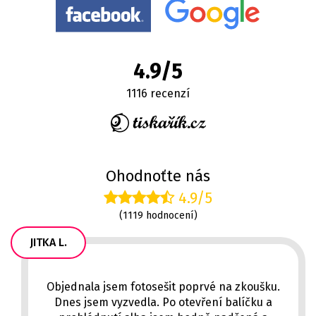
4.9/5
1116 recenzí
Ohodnoťte nás
4.9/5
(1119 hodnocení)
JITKA L.
Objednala jsem fotosešit poprvé na zkoušku.
Dnes jsem vyzvedla. Po otevření balíčku a