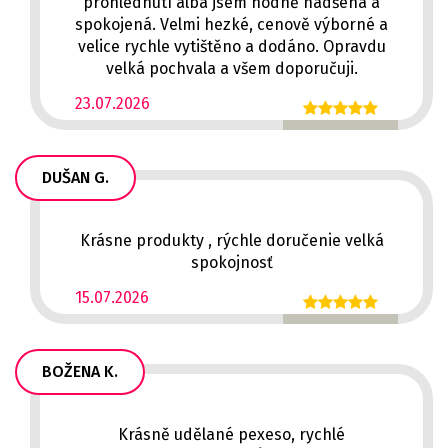
prohlédnutí alba jsem hodně nadšená a
spokojená. Velmi hezké, cenově výborné a
velice rychle vytištěno a dodáno. Opravdu
velká pochvala a všem doporučuji.
23.07.2026
DUŠAN G.
Krásne produkty , rýchle doručenie velká
spokojnosť
15.07.2026
BOŽENA K.
Krásně udělané pexeso, rychlé