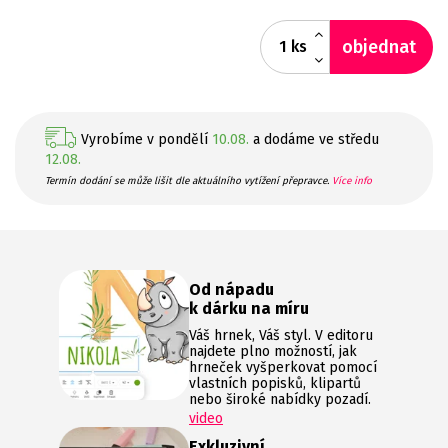
objednat
ks
Vyrobíme v pondělí
10.08.
a dodáme ve středu
12.08.
Termín dodání se může lišit dle aktuálního vytížení přepravce.
Více info
Od nápadu
k dárku na míru
Váš hrnek, Váš styl. V editoru
najdete plno možností, jak
hrneček vyšperkovat pomocí
vlastních popisků, klipartů
nebo široké nabídky pozadí.
video
Exkluzivní