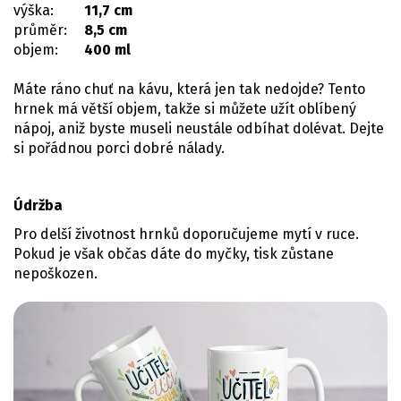
výška:
11,7 cm
průměr:
8,5 cm
objem:
400 ml
Máte ráno chuť na kávu, která jen tak nedojde? Tento
hrnek má větší objem, takže si můžete užít oblíbený
nápoj, aniž byste museli neustále odbíhat dolévat. Dejte
si pořádnou porci dobré nálady.
Údržba
Pro delší životnost hrnků doporučujeme mytí v ruce.
Pokud je však občas dáte do myčky, tisk zůstane
nepoškozen.