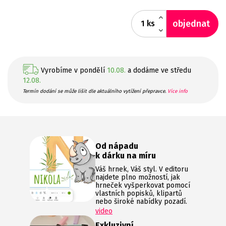
objednat
ks
Vyrobíme v pondělí
10.08.
a dodáme ve středu
12.08.
Termín dodání se může lišit dle aktuálního vytížení přepravce.
Více info
Od nápadu
k dárku na míru
Váš hrnek, Váš styl. V editoru
najdete plno možností, jak
hrneček vyšperkovat pomocí
vlastních popisků, klipartů
nebo široké nabídky pozadí.
video
Exkluzivní