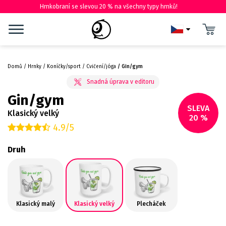
Hrnkobraní se slevou 20 % na všechny typy hrnků!
Domů
Hrnky
Koníčky/sport
Cvičení/jóga
Gin/gym
Gin/gym
SLEVA
Klasický velký
20 %
4.9/5
Druh
Klasický malý
Klasický velký
Plecháček