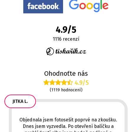
4.9/5
1116 recenzí
Ohodnoťte nás
4.9/5
(1119 hodnocení)
JITKA L.
Objednala jsem fotosešit poprvé na zkoušku.
Dnes jsem vyzvedla. Po otevření balíčku a