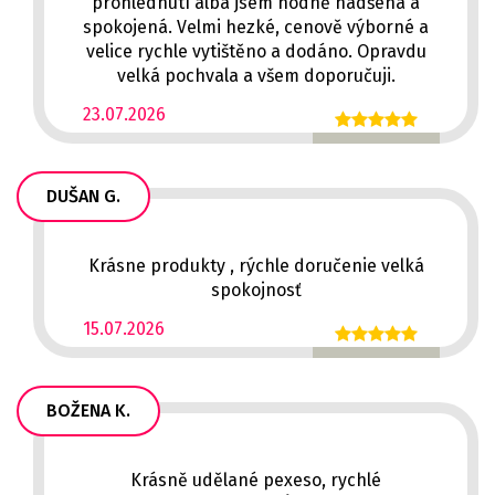
prohlédnutí alba jsem hodně nadšená a
spokojená. Velmi hezké, cenově výborné a
velice rychle vytištěno a dodáno. Opravdu
velká pochvala a všem doporučuji.
23.07.2026
DUŠAN G.
Krásne produkty , rýchle doručenie velká
spokojnosť
15.07.2026
BOŽENA K.
Krásně udělané pexeso, rychlé