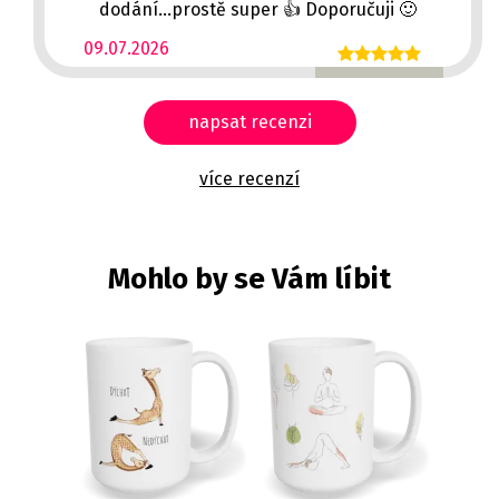
dodání...prostě super 👍 Doporučuji 🙂
09.07.2026
napsat recenzi
více recenzí
Mohlo by se Vám líbit