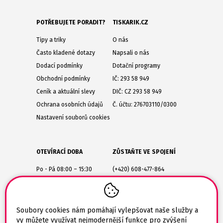
POTŘEBUJETE PORADIT?
TISKARIK.CZ
Tipy a triky
O nás
Často kladené dotazy
Napsali o nás
Dodací podmínky
Dotační programy
Obchodní podmínky
IČ: 293 58 949
Ceník a aktuální slevy
DIČ: CZ 293 58 949
Ochrana osobních údajů
Č. účtu: 276703110/0300
Nastavení souborů cookies
OTEVÍRACÍ DOBA
ZŮSTAŇTE VE SPOJENÍ
Po - Pá 08:00 – 15:30
(+420) 608-477-864
Lesůňky 14
obchod@tiskarik.cz
Jaroměřice nad Rokytnou
675 51
Soubory cookies nám pomáhají vylepšovat naše služby a
vy můžete využívat nejmodernější funkce pro zvýšení