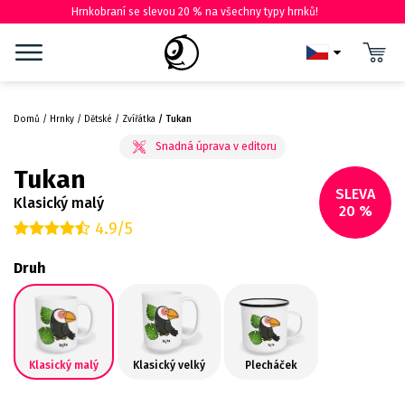
Hrnkobraní se slevou 20 % na všechny typy hrnků!
Domů
Hrnky
Dětské
Zvířátka
Tukan
Tukan
SLEVA
Klasický malý
20 %
4.9/5
Druh
Klasický malý
Klasický velký
Plecháček