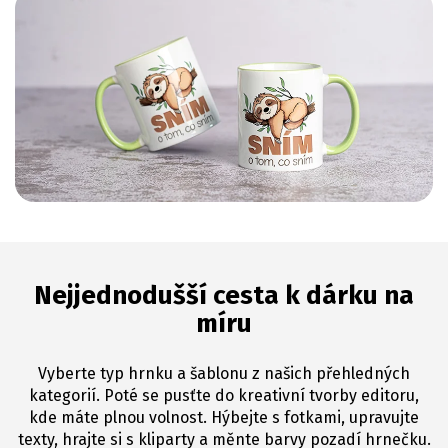
Nejjednodušší cesta k dárku na
míru
Vyberte typ hrnku a šablonu z našich přehledných
kategorií. Poté se pusťte do kreativní tvorby editoru,
kde máte plnou volnost. Hýbejte s fotkami, upravujte
texty, hrajte si s kliparty a měnte barvy pozadí hrnečku.