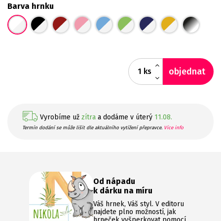
Barva hrnku
objednat
ks
Vyrobíme už
zítra
a dodáme v úterý
11.08.
Termín dodání se může lišit dle aktuálního vytížení přepravce.
Více info
Od nápadu
k dárku na míru
Váš hrnek, Váš styl. V editoru
najdete plno možností, jak
hrneček vyšperkovat pomocí