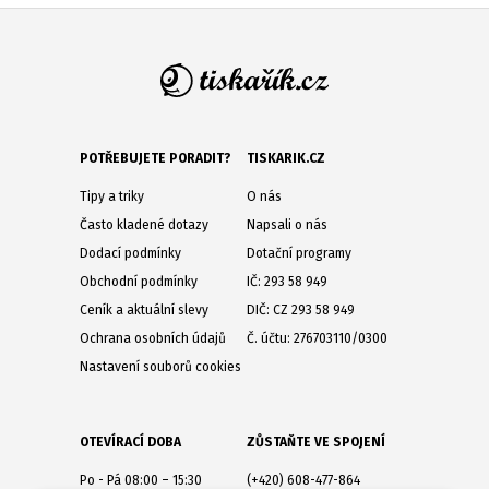
POTŘEBUJETE PORADIT?
TISKARIK.CZ
Tipy a triky
O nás
Často kladené dotazy
Napsali o nás
Dodací podmínky
Dotační programy
Obchodní podmínky
IČ: 293 58 949
Ceník a aktuální slevy
DIČ: CZ 293 58 949
Ochrana osobních údajů
Č. účtu: 276703110/0300
Nastavení souborů cookies
OTEVÍRACÍ DOBA
ZŮSTAŇTE VE SPOJENÍ
Po - Pá 08:00 – 15:30
(+420) 608-477-864