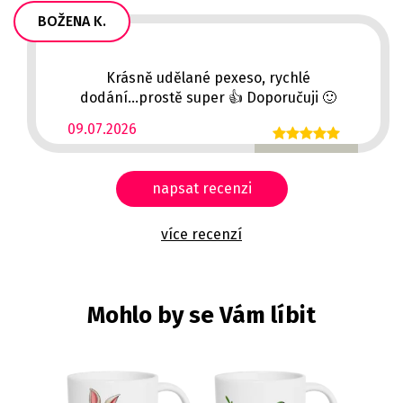
BOŽENA K.
Krásně udělané pexeso, rychlé
dodání...prostě super 👍 Doporučuji 🙂
09.07.2026
napsat recenzi
více recenzí
Mohlo by se Vám líbit