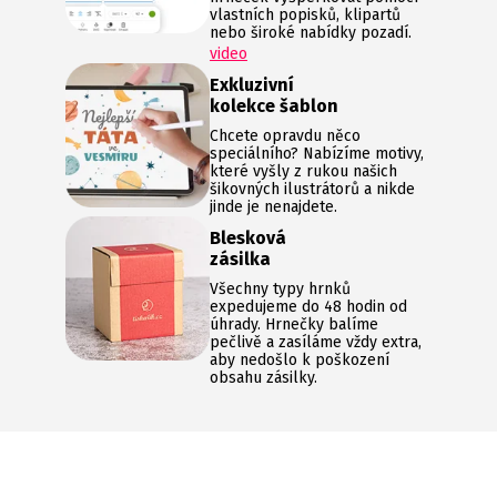
vlastních popisků, klipartů
nebo široké nabídky pozadí.
video
Exkluzivní
kolekce šablon
Chcete opravdu něco
speciálního? Nabízíme motivy,
které vyšly z rukou našich
šikovných ilustrátorů a nikde
jinde je nenajdete.
Blesková
zásilka
Všechny typy hrnků
expedujeme do 48 hodin od
úhrady. Hrnečky balíme
pečlivě a zasíláme vždy extra,
aby nedošlo k poškození
obsahu zásilky.