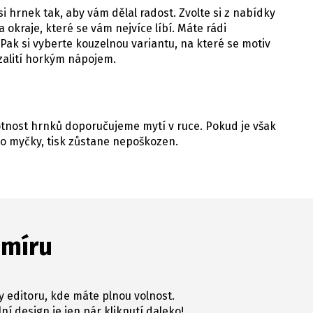
i hrnek tak, aby vám dělal radost. Zvolte si z nabídky
 okraje, které se vám nejvíce líbí. Máte rádi
Pak si vyberte kouzelnou variantu, na které se motiv
 zalití horkým nápojem.
votnost hrnků doporučujeme mytí v ruce. Pokud je však
o myčky, tisk zůstane nepoškozen.
 míru
y editoru, kde máte plnou volnost.
ní design je jen pár kliknutí daleko!