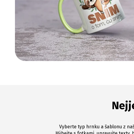
Nejj
Vyberte typ hrnku a šablonu z naš
Hýbejte s fotkami, upravujte texty, 