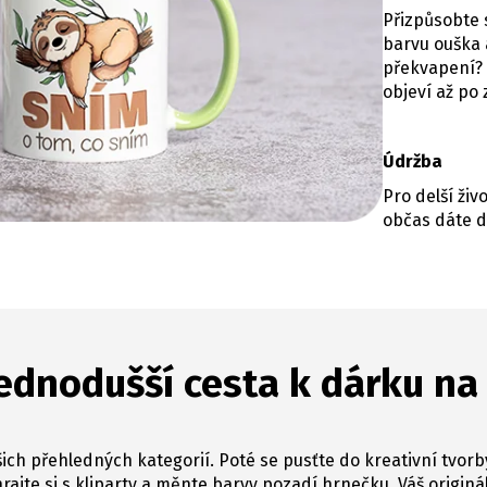
Přizpůsobte s
barvu ouška a
překvapení? 
objeví až po
Údržba
Pro delší ži
občas dáte d
ednodušší cesta k dárku na
ich přehledných kategorií. Poté se pusťte do kreativní tvorb
hrajte si s kliparty a měnte barvy pozadí hrnečku. Váš originál