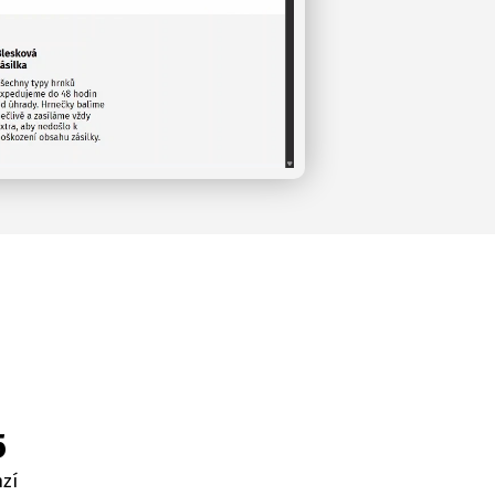
5
nzí