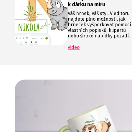
k dárku na míru
Váš hrnek, Váš styl. V editoru
najdete plno možností, jak
hrneček vyšperkovat pomocí
vlastních popisků, klipartů
nebo široké nabídky pozadí.
video