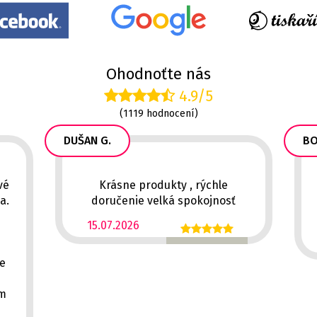
Ohodnoťte nás
4.9/5
(1119 hodnocení)
DUŠAN G.
BO
vé
Krásne produkty , rýchle
a.
doručenie velká spokojnosť
15.07.2026
ě
ce
em