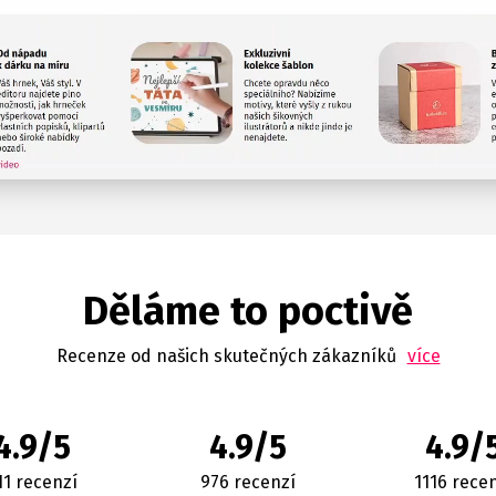
Děláme to poctivě
Recenze od našich skutečných zákazníků
více
4.9/5
4.9/5
4.9/
11 recenzí
976 recenzí
1116 rece