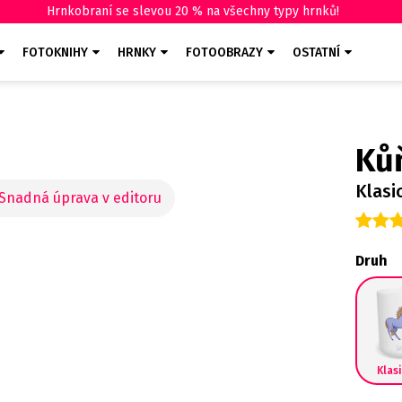
Hrnkobraní se slevou 20 % na všechny typy hrnků!
FOTOKNIHY
HRNKY
FOTOOBRAZY
OSTATNÍ
Ků
Klasi
Druh
Klas