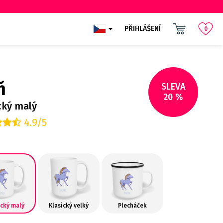
PŘIHLÁŠENÍ
0
ň
SLEVA
20 %
cký malý
4.9/5
ický malý
Klasický velký
Plecháček