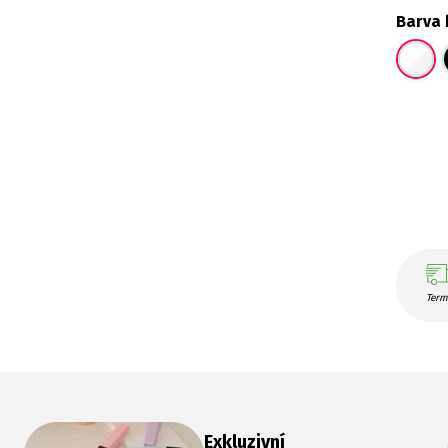
Barva 
Term
Exkluzivní