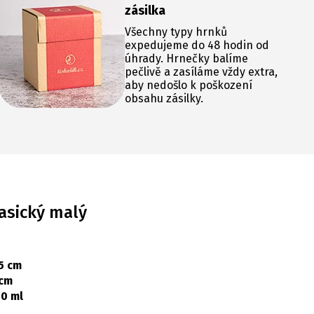
zásilka
Všechny typy hrnků
expedujeme do 48 hodin od
úhrady. Hrnečky balíme
pečlivě a zasíláme vždy extra,
aby nedošlo k poškození
obsahu zásilky.
asický malý
5 cm
 cm
0 ml