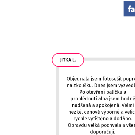
JITKA L.
Objednala jsem fotosešit popr
na zkoušku. Dnes jsem vyzvedl
Po otevření balíčku a
prohlédnutí alba jsem hodn
nadšená a spokojená. Velmi
hezké, cenově výborné a veli
rychle vytištěno a dodáno.
Opravdu velká pochvala a vš
doporučuji.