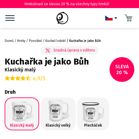
Hrnkobraní se slevou 20 % na všechny typy hrnků!
Domů
Hrnky
Povolání
Kuchař/cukrář
Kuchařka je jako Bůh
Kuchařka je jako Bůh
SLEVA
Klasický malý
20 %
4.9/5
Druh
Klasický malý
Klasický velký
Plecháček