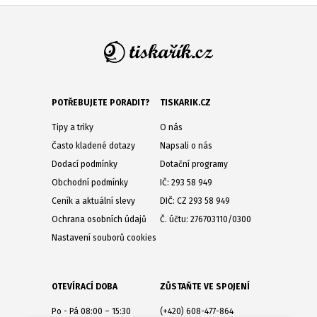
POTŘEBUJETE PORADIT?
TISKARIK.CZ
Tipy a triky
O nás
Často kladené dotazy
Napsali o nás
Dodací podmínky
Dotační programy
Obchodní podmínky
IČ: 293 58 949
Ceník a aktuální slevy
DIČ: CZ 293 58 949
Ochrana osobních údajů
Č. účtu: 276703110/0300
Nastavení souborů cookies
OTEVÍRACÍ DOBA
ZŮSTAŇTE VE SPOJENÍ
Po - Pá 08:00 – 15:30
(+420) 608-477-864