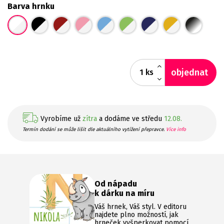
Barva hrnku
objednat
ks
Vyrobíme už
zítra
a dodáme ve středu
12.08.
Termín dodání se může lišit dle aktuálního vytížení přepravce.
Více info
Od nápadu
k dárku na míru
Váš hrnek, Váš styl. V editoru
najdete plno možností, jak
hrneček vyšperkovat pomocí