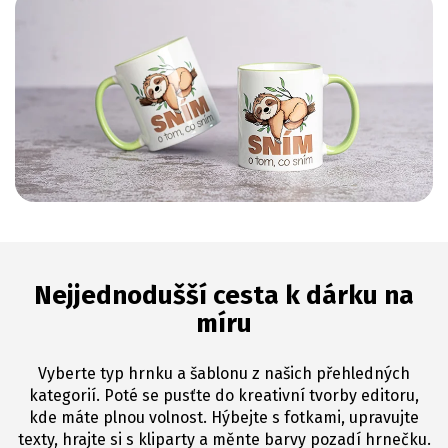
Nejjednodušší cesta k dárku na
míru
Vyberte typ hrnku a šablonu z našich přehledných
kategorií. Poté se pusťte do kreativní tvorby editoru,
kde máte plnou volnost. Hýbejte s fotkami, upravujte
texty, hrajte si s kliparty a měnte barvy pozadí hrnečku.