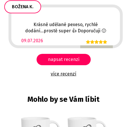
BOŽENA K.
Krásně udělané pexeso, rychlé
dodání...prostě super 👍 Doporučuji 🙂
09.07.2026
napsat recenzi
více recenzí
Mohlo by se Vám líbit