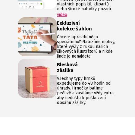
vlastních popisků, klipartů
nebo široké nabídky pozadí.
video
Exkluzivní
kolekce šablon
Chcete opravdu něco
speciálního? Nabízíme motivy,
které vyšly z rukou našich
šikovných ilustrátorů a nikde
jinde je nenajdete.
Blesková
zásilka
Všechny typy hrnků
expedujeme do 48 hodin od
úhrady. Hrnečky balíme
pečlivě a zasíláme vždy extra,
aby nedošlo k poškození
obsahu zásilky.