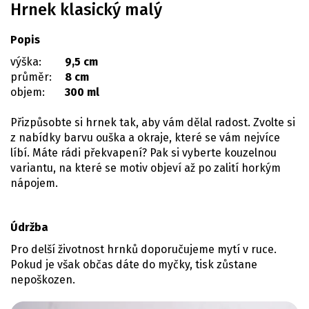
Hrnek klasický malý
Popis
výška:
9,5 cm
průměr:
8 cm
objem:
300 ml
Přizpůsobte si hrnek tak, aby vám dělal radost. Zvolte si
z nabídky barvu ouška a okraje, které se vám nejvíce
líbí. Máte rádi překvapení? Pak si vyberte kouzelnou
variantu, na které se motiv objeví až po zalití horkým
nápojem.
Údržba
Pro delší životnost hrnků doporučujeme mytí v ruce.
Pokud je však občas dáte do myčky, tisk zůstane
nepoškozen.