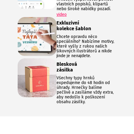
vlastních popisků, klipartů
nebo široké nabídky pozadí.
video
Exkluzivní
kolekce šablon
Chcete opravdu něco
speciálního? Nabízíme motivy,
které vyšly z rukou našich
šikovných ilustrátorů a nikde
jinde je nenajdete.
Blesková
zásilka
Všechny typy hrnků
expedujeme do 48 hodin od
úhrady. Hrnečky balíme
pečlivě a zasíláme vždy extra,
aby nedošlo k poškození
obsahu zásilky.