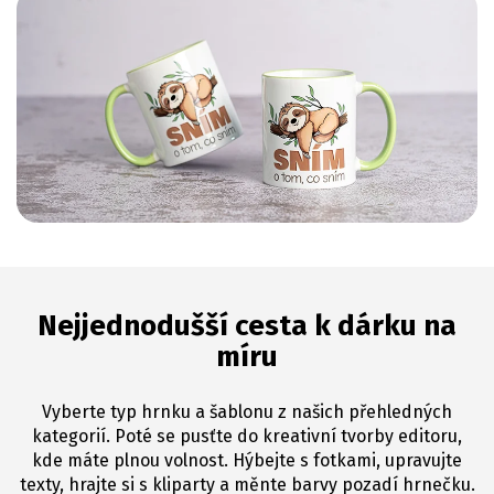
Nejjednodušší cesta k dárku na
míru
Vyberte typ hrnku a šablonu z našich přehledných
kategorií. Poté se pusťte do kreativní tvorby editoru,
kde máte plnou volnost. Hýbejte s fotkami, upravujte
texty, hrajte si s kliparty a měnte barvy pozadí hrnečku.