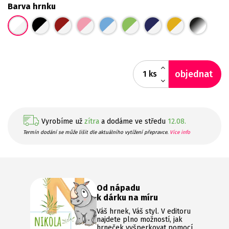
Barva hrnku
objednat
ks
Vyrobíme už
zítra
a dodáme ve středu
12.08.
Termín dodání se může lišit dle aktuálního vytížení přepravce.
Více info
Od nápadu
k dárku na míru
Váš hrnek, Váš styl. V editoru
najdete plno možností, jak
hrneček vyšperkovat pomocí