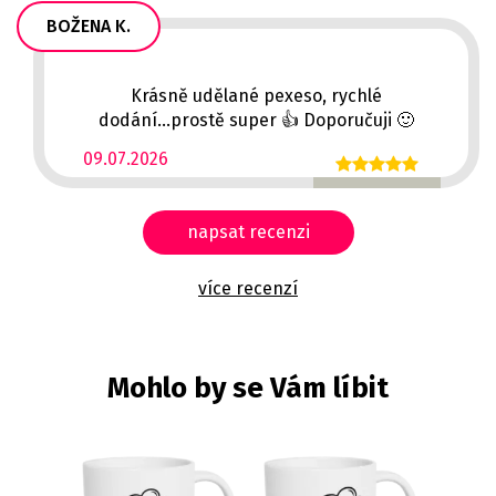
BOŽENA K.
Krásně udělané pexeso, rychlé
dodání...prostě super 👍 Doporučuji 🙂
09.07.2026
napsat recenzi
více recenzí
Mohlo by se Vám líbit