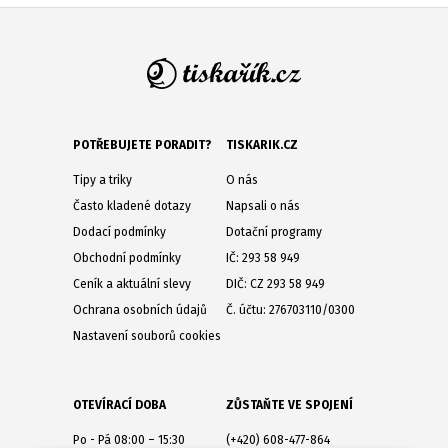
POTŘEBUJETE PORADIT?
TISKARIK.CZ
Tipy a triky
O nás
Často kladené dotazy
Napsali o nás
Dodací podmínky
Dotační programy
Obchodní podmínky
IČ: 293 58 949
Ceník a aktuální slevy
DIČ: CZ 293 58 949
Ochrana osobních údajů
Č. účtu: 276703110/0300
Nastavení souborů cookies
OTEVÍRACÍ DOBA
ZŮSTAŇTE VE SPOJENÍ
Po - Pá 08:00 – 15:30
(+420) 608-477-864