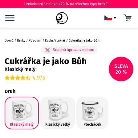
Hrnkobraní se slevou 20 % na všechny typy hrnků!
Domů
Hrnky
Povolání
Kuchař/cukrář
Cukrářka je jako Bůh
Cukrářka je jako Bůh
SLEVA
Klasický malý
20 %
4.9/5
Druh
Klasický malý
Klasický velký
Plecháček