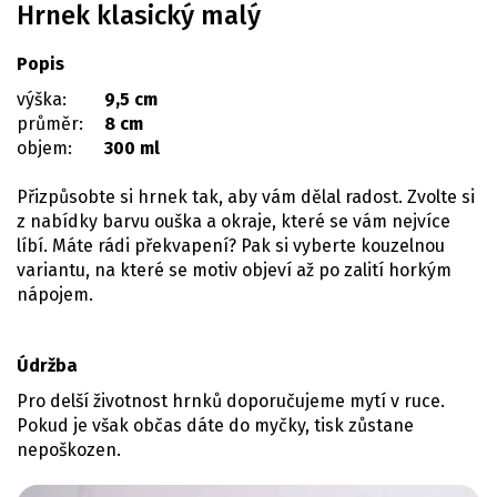
Hrnek klasický malý
Popis
výška:
9,5 cm
průměr:
8 cm
objem:
300 ml
Přizpůsobte si hrnek tak, aby vám dělal radost. Zvolte si
z nabídky barvu ouška a okraje, které se vám nejvíce
líbí. Máte rádi překvapení? Pak si vyberte kouzelnou
variantu, na které se motiv objeví až po zalití horkým
nápojem.
Údržba
Pro delší životnost hrnků doporučujeme mytí v ruce.
Pokud je však občas dáte do myčky, tisk zůstane
nepoškozen.