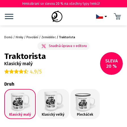
Hrnkobraní se slevou 20 % na všechny typy hrnků!
Domů
Hrnky
Povolání
Zemědělec
Traktorista
Traktorista
SLEVA
Klasický malý
20 %
4.9/5
Druh
Klasický malý
Klasický velký
Plecháček