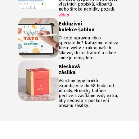
vlastních popisků, klipartů
nebo široké nabídky pozadí.
video
Exkluzivní
kolekce šablon
Chcete opravdu něco
speciálního? Nabízíme motivy,
které vyšly z rukou našich
šikovných ilustrátorů a nikde
jinde je nenajdete.
Blesková
zásilka
Všechny typy hrnků
expedujeme do 48 hodin od
úhrady. Hrnečky balíme
pečlivě a zasíláme vždy extra,
aby nedošlo k poškození
obsahu zásilky.