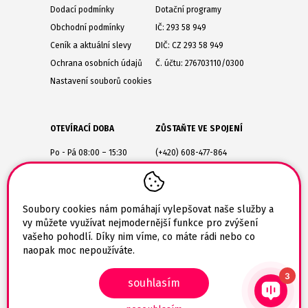
Dodací podmínky
Dotační programy
Obchodní podmínky
IČ: 293 58 949
Ceník a aktuální slevy
DIČ: CZ 293 58 949
Ochrana osobních údajů
Č. účtu: 276703110/0300
Nastavení souborů cookies
OTEVÍRACÍ DOBA
ZŮSTAŇTE VE SPOJENÍ
Po - Pá 08:00 – 15:30
(+420) 608-477-864
Lesůňky 14
obchod@tiskarik.cz
Jaroměřice nad Rokytnou
675 51
Soubory cookies nám pomáhají vylepšovat naše služby a
vy můžete využívat nejmodernější funkce pro zvýšení
vašeho pohodlí. Díky nim víme, co máte rádi nebo co
naopak moc nepoužíváte.
3
souhlasím
© 2026 Tiskarik.cz