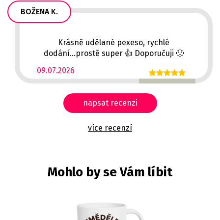
BOŽENA K.
Krásně udělané pexeso, rychlé
dodání...prostě super 👍 Doporučuji 🙂
09.07.2026
napsat recenzi
více recenzí
Mohlo by se Vám líbit