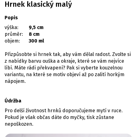
Hrnek klasický malý
Popis
výška:
9,5 cm
průměr:
8 cm
objem:
300 ml
Přizpůsobte si hrnek tak, aby vám dělal radost. Zvolte si
z nabídky barvu ouška a okraje, které se vám nejvíce
líbí. Máte rádi překvapení? Pak si vyberte kouzelnou
variantu, na které se motiv objeví až po zalití horkým
nápojem.
Údržba
Pro delší životnost hrnků doporučujeme mytí v ruce.
Pokud je však občas dáte do myčky, tisk zůstane
nepoškozen.