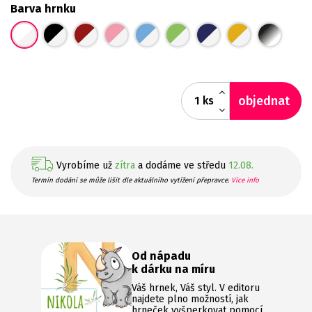
Barva hrnku
objednat
ks
Vyrobíme už
zítra
a dodáme ve středu
12.08.
Termín dodání se může lišit dle aktuálního vytížení přepravce.
Více info
Od nápadu
k dárku na míru
Váš hrnek, Váš styl. V editoru
najdete plno možností, jak
hrneček vyšperkovat pomocí