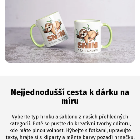
Nejjednodušší cesta k dárku na
míru
Vyberte typ hrnku a šablonu z našich přehledných
kategorií. Poté se pusťte do kreativní tvorby editoru,
kde máte plnou volnost. Hýbejte s fotkami, upravujte
texty, hrajte si s kliparty a měnte barvy pozadí hrnečku.