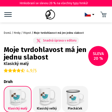
Hrnkobraní se slevou 20 % na všechny typy hrnků!
Domů
Hrnky
Vtipné
Moje tvrdohlavost má jen jednu slabost
Moje tvrdohlavost má jen
SLEVA
jednu slabost
20 %
Klasický malý
4.9/5
Druh
Klasický malý
Klasický velký
Plecháček