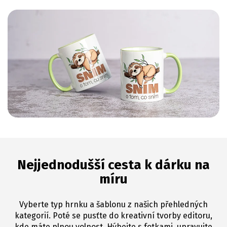
Nejjednodušší cesta k dárku na
míru
Vyberte typ hrnku a šablonu z našich přehledných
kategorií. Poté se pusťte do kreativní tvorby editoru,
kde máte plnou volnost. Hýbejte s fotkami, upravujte