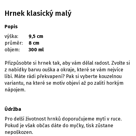
Hrnek klasický malý
Popis
výška:
9,5 cm
průměr:
8 cm
objem:
300 ml
Přizpůsobte si hrnek tak, aby vám dělal radost. Zvolte si
z nabídky barvu ouška a okraje, které se vám nejvíce
líbí. Máte rádi překvapení? Pak si vyberte kouzelnou
variantu, na které se motiv objeví až po zalití horkým
nápojem.
Údržba
Pro delší životnost hrnků doporučujeme mytí v ruce.
Pokud je však občas dáte do myčky, tisk zůstane
nepoškozen.