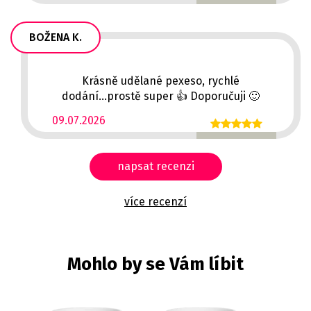
BOŽENA K.
Krásně udělané pexeso, rychlé
dodání...prostě super 👍 Doporučuji 🙂
09.07.2026
napsat recenzi
více recenzí
Mohlo by se Vám líbit