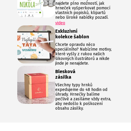
najdete plno možností, jak
hrneček vyšperkovat pomocí
vlastních popisků, klipartů
nebo široké nabídky pozadí.
video
Exkluzivní
kolekce šablon
Chcete opravdu něco
speciálního? Nabízíme motivy,
které vyšly z rukou našich
šikovných ilustrátorů a nikde
jinde je nenajdete.
Blesková
zásilka
Všechny typy hrnků
expedujeme do 48 hodin od
úhrady. Hrnečky balíme
pečlivě a zasíláme vždy extra,
aby nedošlo k poškození
obsahu zásilky.