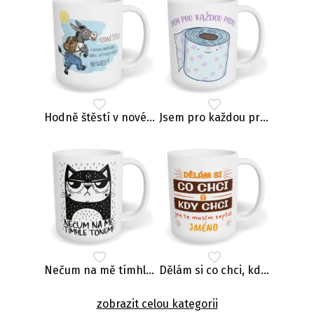
Hodně štěstí v novém zaměstnání, zrádce
Jsem pro každou prdel
Nečum na mě tímhle tónem
Dělám si co chci, kdy chci
zobrazit celou kategorii