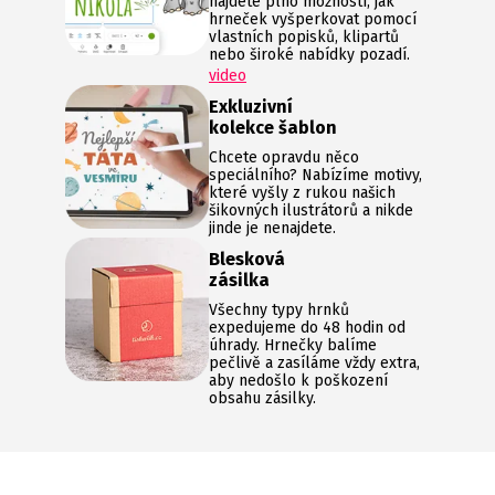
najdete plno možností, jak
hrneček vyšperkovat pomocí
vlastních popisků, klipartů
nebo široké nabídky pozadí.
video
Exkluzivní
kolekce šablon
Chcete opravdu něco
speciálního? Nabízíme motivy,
které vyšly z rukou našich
šikovných ilustrátorů a nikde
jinde je nenajdete.
Blesková
zásilka
Všechny typy hrnků
expedujeme do 48 hodin od
úhrady. Hrnečky balíme
pečlivě a zasíláme vždy extra,
aby nedošlo k poškození
obsahu zásilky.