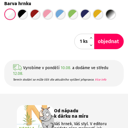
Barva hrnku
objednat
ks
Vyrobíme v pondělí
10.08.
a dodáme ve středu
12.08.
Termín dodání se může lišit dle aktuálního vytížení přepravce.
Více info
Od nápadu
k dárku na míru
Váš hrnek, Váš styl. V editoru