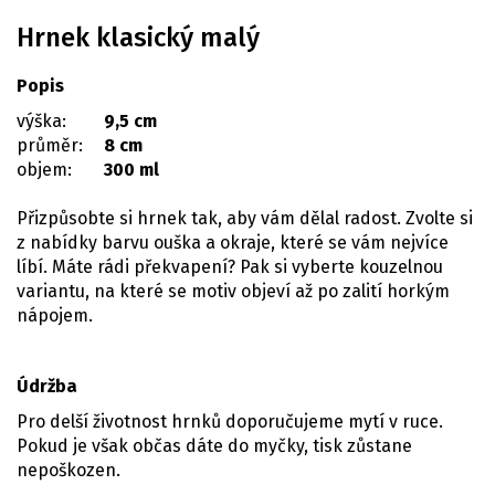
Hrnek klasický malý
Popis
výška:
9,5 cm
průměr:
8 cm
objem:
300 ml
Přizpůsobte si hrnek tak, aby vám dělal radost. Zvolte si
z nabídky barvu ouška a okraje, které se vám nejvíce
líbí. Máte rádi překvapení? Pak si vyberte kouzelnou
variantu, na které se motiv objeví až po zalití horkým
nápojem.
Údržba
Pro delší životnost hrnků doporučujeme mytí v ruce.
Pokud je však občas dáte do myčky, tisk zůstane
nepoškozen.