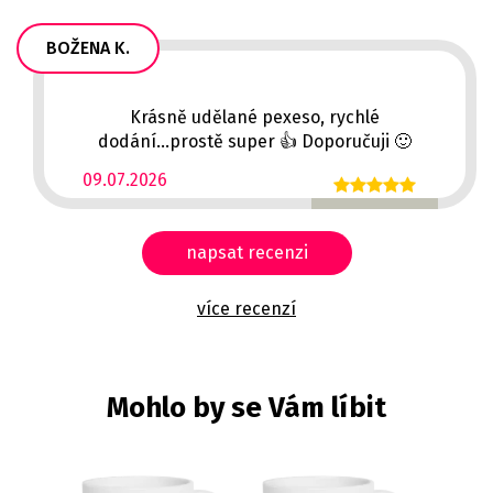
BOŽENA K.
Krásně udělané pexeso, rychlé
dodání...prostě super 👍 Doporučuji 🙂
09.07.2026
napsat recenzi
více recenzí
Mohlo by se Vám líbit