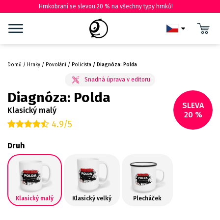
Hrnkobraní se slevou 20 % na všechny typy hrnků!
Domů
Hrnky
Povolání
Policista
Diagnóza: Polda
Diagnóza: Polda
SLEVA
Klasický malý
20 %
4.9/5
Druh
Klasický malý
Klasický velký
Plecháček