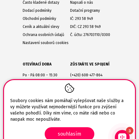
Často kladené dotazy
Napsali o nás
Dodací podmínky
Dotační programy
Obchodní podmínky
IČ: 293 58 949
Ceník a aktuální slevy
DIČ: CZ 293 58 949
Ochrana osobních údajů
Č. účtu: 276703110/0300
Nastavení souborů cookies
OTEVÍRACÍ DOBA
ZŮSTAŇTE VE SPOJENÍ
Po - Pá 08:00 – 15:30
(+420) 608-477-864
Lesůňky 14
obchod@tiskarik.cz
Jaroměřice nad Rokytnou
675 51
Soubory cookies nám pomáhají vylepšovat naše služby a
vy můžete využívat nejmodernější funkce pro zvýšení
vašeho pohodlí. Díky nim víme, co máte rádi nebo co
naopak moc nepoužíváte.
3
souhlasím
© 2026 Tiskarik.cz