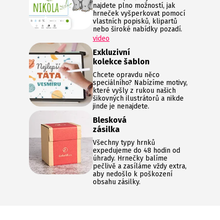
najdete plno možností, jak
hrneček vyšperkovat pomocí
vlastních popisků, klipartů
nebo široké nabídky pozadí.
video
Exkluzivní
kolekce šablon
Chcete opravdu něco
speciálního? Nabízíme motivy,
které vyšly z rukou našich
šikovných ilustrátorů a nikde
jinde je nenajdete.
Blesková
zásilka
Všechny typy hrnků
expedujeme do 48 hodin od
úhrady. Hrnečky balíme
pečlivě a zasíláme vždy extra,
aby nedošlo k poškození
obsahu zásilky.