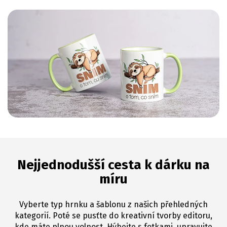
Nejjednodušší cesta k dárku na
míru
Vyberte typ hrnku a šablonu z našich přehledných
kategorií. Poté se pusťte do kreativní tvorby editoru,
kde máte plnou volnost. Hýbejte s fotkami, upravujte