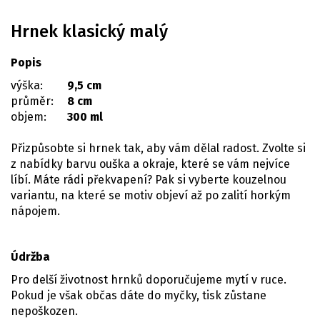
Hrnek klasický malý
Popis
výška:
9,5 cm
průměr:
8 cm
objem:
300 ml
Přizpůsobte si hrnek tak, aby vám dělal radost. Zvolte si
z nabídky barvu ouška a okraje, které se vám nejvíce
líbí. Máte rádi překvapení? Pak si vyberte kouzelnou
variantu, na které se motiv objeví až po zalití horkým
nápojem.
Údržba
Pro delší životnost hrnků doporučujeme mytí v ruce.
Pokud je však občas dáte do myčky, tisk zůstane
nepoškozen.