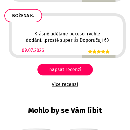
BOŽENA K.
Krásně udělané pexeso, rychlé
dodání...prostě super 👍 Doporučuji 🙂
09.07.2026
napsat recenzi
více recenzí
Mohlo by se Vám líbit