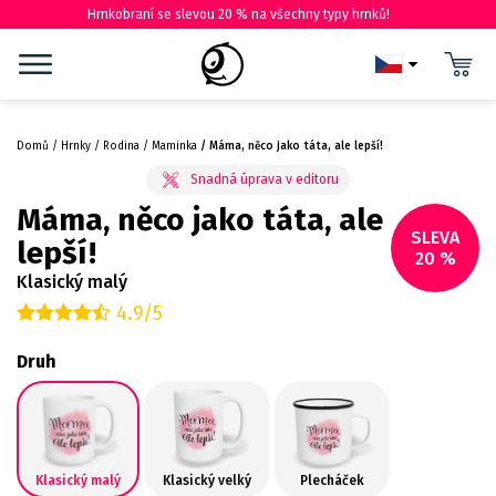
Hrnkobraní se slevou 20 % na všechny typy hrnků!
Domů
Hrnky
Rodina
Maminka
Máma, něco jako táta, ale lepší!
Máma, něco jako táta, ale
SLEVA
lepší!
20 %
Klasický malý
4.9/5
Druh
Klasický malý
Klasický velký
Plecháček