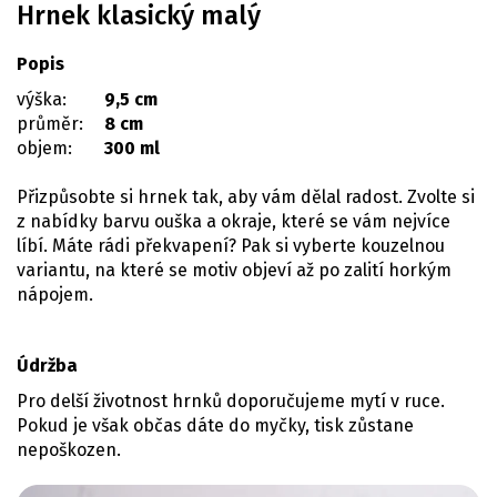
Hrnek klasický malý
Popis
výška:
9,5 cm
průměr:
8 cm
objem:
300 ml
Přizpůsobte si hrnek tak, aby vám dělal radost. Zvolte si
z nabídky barvu ouška a okraje, které se vám nejvíce
líbí. Máte rádi překvapení? Pak si vyberte kouzelnou
variantu, na které se motiv objeví až po zalití horkým
nápojem.
Údržba
Pro delší životnost hrnků doporučujeme mytí v ruce.
Pokud je však občas dáte do myčky, tisk zůstane
nepoškozen.