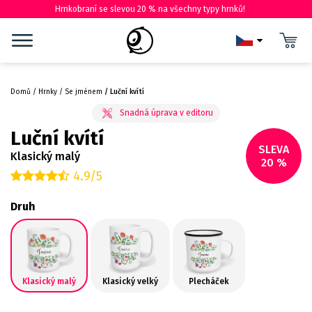
Hrnkobraní se slevou 20 % na všechny typy hrnků!
Domů
Hrnky
Se jménem
Luční kvítí
Luční kvítí
SLEVA
Klasický malý
20 %
4.9/5
Druh
Klasický malý
Klasický velký
Plecháček