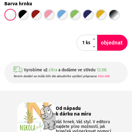
Barva hrnku
objednat
ks
Vyrobíme už
zítra
a dodáme ve středu
12.08.
Termín dodání se může lišit dle aktuálního vytížení přepravce.
Více info
Od nápadu
k dárku na míru
Váš hrnek, Váš styl. V editoru
najdete plno možností, jak
hrneček vyšperkovat pomocí