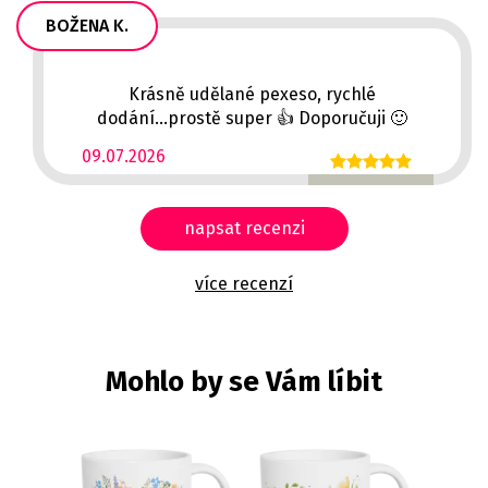
BOŽENA K.
Krásně udělané pexeso, rychlé
dodání...prostě super 👍 Doporučuji 🙂
09.07.2026
napsat recenzi
více recenzí
Mohlo by se Vám líbit