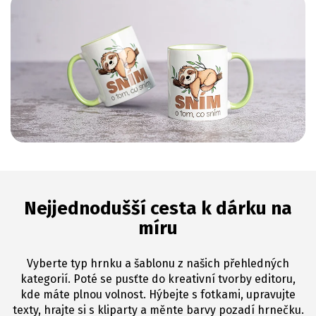
Nejjednodušší cesta k dárku na
míru
Vyberte typ hrnku a šablonu z našich přehledných
kategorií. Poté se pusťte do kreativní tvorby editoru,
kde máte plnou volnost. Hýbejte s fotkami, upravujte
texty, hrajte si s kliparty a měnte barvy pozadí hrnečku.