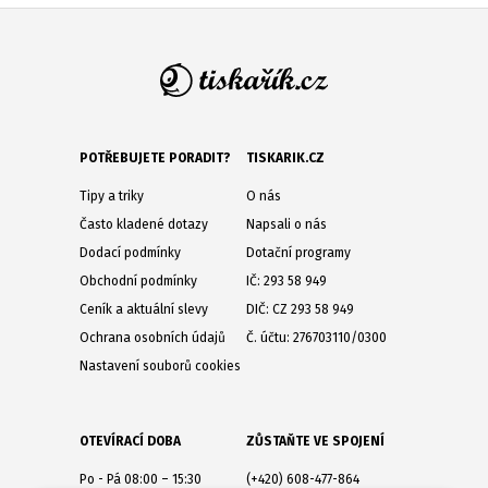
POTŘEBUJETE PORADIT?
TISKARIK.CZ
Tipy a triky
O nás
Často kladené dotazy
Napsali o nás
Dodací podmínky
Dotační programy
Obchodní podmínky
IČ: 293 58 949
Ceník a aktuální slevy
DIČ: CZ 293 58 949
Ochrana osobních údajů
Č. účtu: 276703110/0300
Nastavení souborů cookies
OTEVÍRACÍ DOBA
ZŮSTAŇTE VE SPOJENÍ
Po - Pá 08:00 – 15:30
(+420) 608-477-864