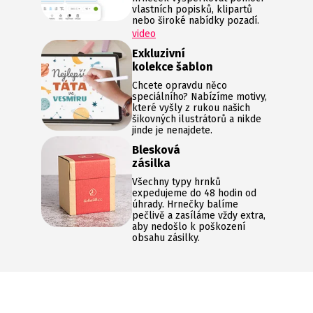
vlastních popisků, klipartů
nebo široké nabídky pozadí.
video
Exkluzivní
kolekce šablon
Chcete opravdu něco
speciálního? Nabízíme motivy,
které vyšly z rukou našich
šikovných ilustrátorů a nikde
jinde je nenajdete.
Blesková
zásilka
Všechny typy hrnků
expedujeme do 48 hodin od
úhrady. Hrnečky balíme
pečlivě a zasíláme vždy extra,
aby nedošlo k poškození
obsahu zásilky.