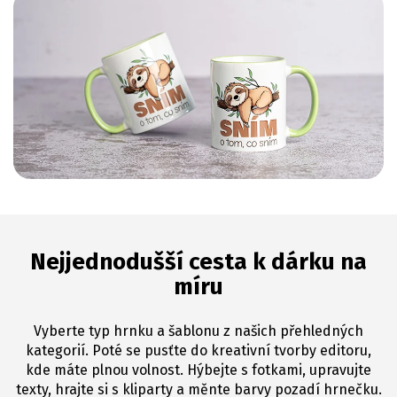
Nejjednodušší cesta k dárku na
míru
Vyberte typ hrnku a šablonu z našich přehledných
kategorií. Poté se pusťte do kreativní tvorby editoru,
kde máte plnou volnost. Hýbejte s fotkami, upravujte
texty, hrajte si s kliparty a měnte barvy pozadí hrnečku.