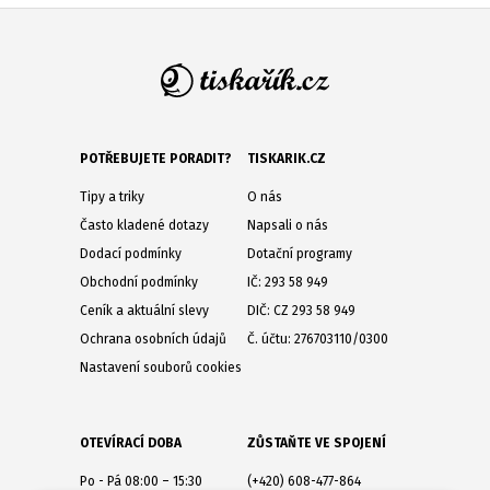
POTŘEBUJETE PORADIT?
TISKARIK.CZ
Tipy a triky
O nás
Často kladené dotazy
Napsali o nás
Dodací podmínky
Dotační programy
Obchodní podmínky
IČ: 293 58 949
Ceník a aktuální slevy
DIČ: CZ 293 58 949
Ochrana osobních údajů
Č. účtu: 276703110/0300
Nastavení souborů cookies
OTEVÍRACÍ DOBA
ZŮSTAŇTE VE SPOJENÍ
Po - Pá 08:00 – 15:30
(+420) 608-477-864