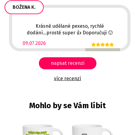
BOŽENA K.
Krásně udělané pexeso, rychlé
dodání...prostě super 👍 Doporučuji 🙂
09.07.2026
napsat recenzi
více recenzí
Mohlo by se Vám líbit