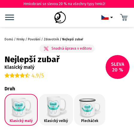
Hrnkobraní se slevou 20 % na všechny typy hrnků!
Domů
Hrnky
Povolání
Zdravotník
Nejlepší zubař
Nejlepší zubař
SLEVA
Klasický malý
20 %
4.9/5
Druh
Klasický malý
Klasický velký
Plecháček