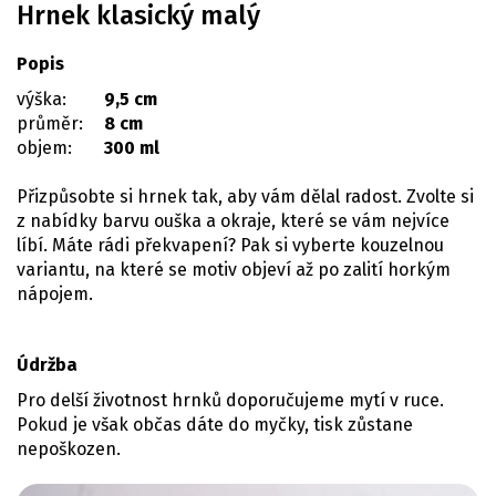
Hrnek klasický malý
Popis
výška:
9,5 cm
průměr:
8 cm
objem:
300 ml
Přizpůsobte si hrnek tak, aby vám dělal radost. Zvolte si
z nabídky barvu ouška a okraje, které se vám nejvíce
líbí. Máte rádi překvapení? Pak si vyberte kouzelnou
variantu, na které se motiv objeví až po zalití horkým
nápojem.
Údržba
Pro delší životnost hrnků doporučujeme mytí v ruce.
Pokud je však občas dáte do myčky, tisk zůstane
nepoškozen.