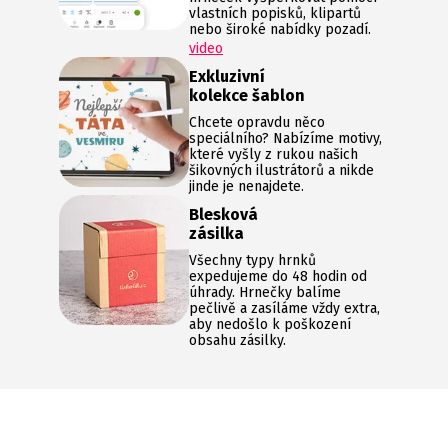
vlastních popisků, klipartů
nebo široké nabídky pozadí.
video
Exkluzivní
kolekce šablon
Chcete opravdu něco
speciálního? Nabízíme motivy,
které vyšly z rukou našich
šikovných ilustrátorů a nikde
jinde je nenajdete.
Blesková
zásilka
Všechny typy hrnků
expedujeme do 48 hodin od
úhrady. Hrnečky balíme
pečlivě a zasíláme vždy extra,
aby nedošlo k poškození
obsahu zásilky.