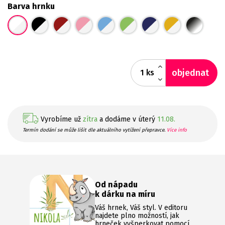
Barva hrnku
objednat
ks
Vyrobíme už
zítra
a dodáme v úterý
11.08.
Termín dodání se může lišit dle aktuálního vytížení přepravce.
Více info
Od nápadu
k dárku na míru
Váš hrnek, Váš styl. V editoru
najdete plno možností, jak
hrneček vyšperkovat pomocí