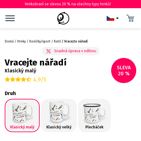
Hrnkobraní se slevou 20 % na všechny typy hrnků!
Domů
Hrnky
Koníčky/sport
Kutil
Vracejte nářadí
Vracejte nářadí
SLEVA
Klasický malý
20 %
4.9/5
Druh
Klasický malý
Klasický velký
Plecháček