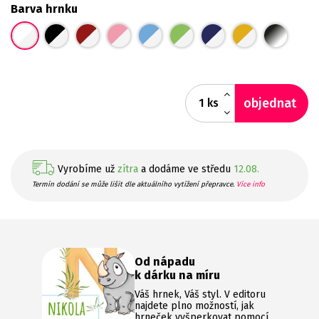
Barva hrnku
objednat
ks
Vyrobíme už
zítra
a dodáme ve středu
12.08.
Termín dodání se může lišit dle aktuálního vytížení přepravce.
Více info
Od nápadu
k dárku na míru
Váš hrnek, Váš styl. V editoru
najdete plno možností, jak
hrneček vyšperkovat pomocí