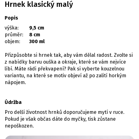
Hrnek klasický malý
Popis
výška:
9,5 cm
průměr:
8 cm
objem:
300 ml
Přizpůsobte si hrnek tak, aby vám dělal radost. Zvolte si
z nabídky barvu ouška a okraje, které se vám nejvíce
líbí. Máte rádi překvapení? Pak si vyberte kouzelnou
variantu, na které se motiv objeví až po zalití horkým
nápojem.
Údržba
Pro delší životnost hrnků doporučujeme mytí v ruce.
Pokud je však občas dáte do myčky, tisk zůstane
nepoškozen.