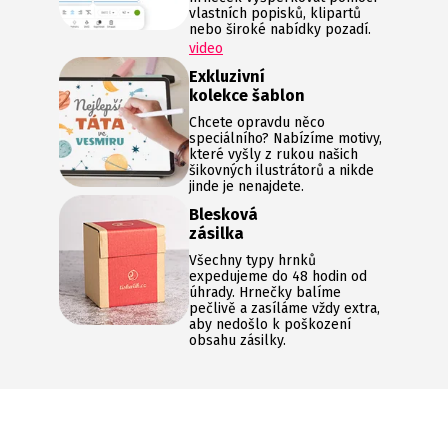
vlastních popisků, klipartů
nebo široké nabídky pozadí.
video
Exkluzivní
kolekce šablon
Chcete opravdu něco
speciálního? Nabízíme motivy,
které vyšly z rukou našich
šikovných ilustrátorů a nikde
jinde je nenajdete.
Blesková
zásilka
Všechny typy hrnků
expedujeme do 48 hodin od
úhrady. Hrnečky balíme
pečlivě a zasíláme vždy extra,
aby nedošlo k poškození
obsahu zásilky.