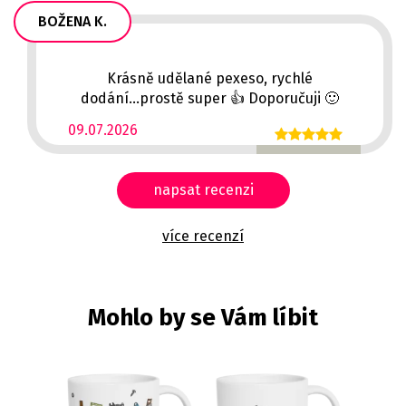
BOŽENA K.
Krásně udělané pexeso, rychlé
dodání...prostě super 👍 Doporučuji 🙂
09.07.2026
napsat recenzi
více recenzí
Mohlo by se Vám líbit