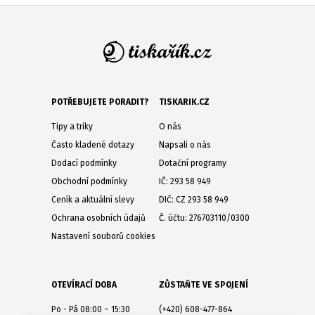
POTŘEBUJETE PORADIT?
TISKARIK.CZ
Tipy a triky
O nás
Často kladené dotazy
Napsali o nás
Dodací podmínky
Dotační programy
Obchodní podmínky
IČ: 293 58 949
Ceník a aktuální slevy
DIČ: CZ 293 58 949
Ochrana osobních údajů
Č. účtu: 276703110/0300
Nastavení souborů cookies
OTEVÍRACÍ DOBA
ZŮSTAŇTE VE SPOJENÍ
Po - Pá 08:00 – 15:30
(+420) 608-477-864