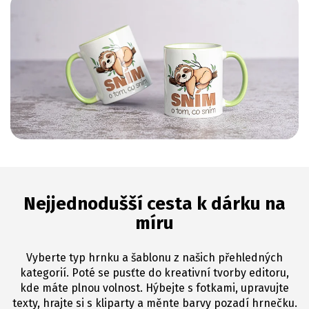
Nejjednodušší cesta k dárku na
míru
Vyberte typ hrnku a šablonu z našich přehledných
kategorií. Poté se pusťte do kreativní tvorby editoru,
kde máte plnou volnost. Hýbejte s fotkami, upravujte
texty, hrajte si s kliparty a měnte barvy pozadí hrnečku.