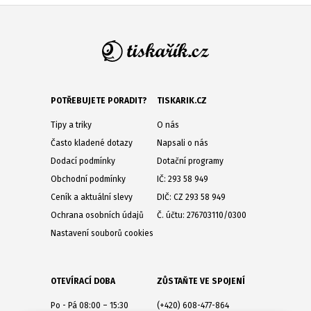
POTŘEBUJETE PORADIT?
TISKARIK.CZ
Tipy a triky
O nás
Často kladené dotazy
Napsali o nás
Dodací podmínky
Dotační programy
Obchodní podmínky
IČ: 293 58 949
Ceník a aktuální slevy
DIČ: CZ 293 58 949
Ochrana osobních údajů
Č. účtu: 276703110/0300
Nastavení souborů cookies
OTEVÍRACÍ DOBA
ZŮSTAŇTE VE SPOJENÍ
Po - Pá 08:00 – 15:30
(+420) 608-477-864