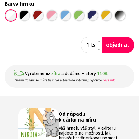
Barva hrnku
objednat
ks
Vyrobíme už
zítra
a dodáme v úterý
11.08.
Termín dodání se může lišit dle aktuálního vytížení přepravce.
Více info
Od nápadu
k dárku na míru
Váš hrnek, Váš styl. V editoru
najdete plno možností, jak
hrneček vyšperkovat pomocí