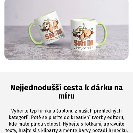
Nejjednodušší cesta k dárku na
míru
Vyberte typ hrnku a šablonu z našich přehledných
kategorií. Poté se pusťte do kreativní tvorby editoru,
kde máte plnou volnost. Hýbejte s fotkami, upravujte
texty, hrajte si s kliparty a měnte barvy pozadí hrnečku.