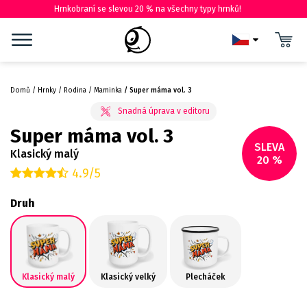
Hrnkobraní se slevou 20 % na všechny typy hrnků!
Domů
Hrnky
Rodina
Maminka
Super máma vol. 3
Super máma vol. 3
SLEVA
Klasický malý
20 %
4.9/5
Druh
Klasický malý
Klasický velký
Plecháček