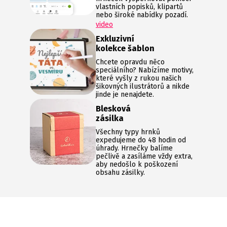
vlastních popisků, klipartů
nebo široké nabídky pozadí.
video
Exkluzivní
kolekce šablon
Chcete opravdu něco
speciálního? Nabízíme motivy,
které vyšly z rukou našich
šikovných ilustrátorů a nikde
jinde je nenajdete.
Blesková
zásilka
Všechny typy hrnků
expedujeme do 48 hodin od
úhrady. Hrnečky balíme
pečlivě a zasíláme vždy extra,
aby nedošlo k poškození
obsahu zásilky.