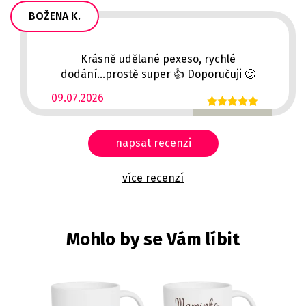
BOŽENA K.
Krásně udělané pexeso, rychlé
dodání...prostě super 👍 Doporučuji 🙂
09.07.2026
napsat recenzi
více recenzí
Mohlo by se Vám líbit