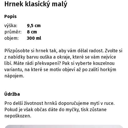
Hrnek klasický malý
Popis
výška:
9,5 cm
průměr:
8 cm
objem:
300 ml
Přizpůsobte si hrnek tak, aby vám dělal radost. Zvolte si
z nabídky barvu ouška a okraje, které se vám nejvíce
líbí. Máte rádi překvapení? Pak si vyberte kouzelnou
variantu, na které se motiv objeví až po zalití horkým
nápojem.
Údržba
Pro delší životnost hrnků doporučujeme mytí v ruce.
Pokud je však občas dáte do myčky, tisk zůstane
nepoškozen.