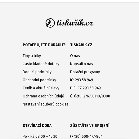
POTŘEBUJETE PORADIT?
TISKARIK.CZ
Tipy a triky
O nás
Často kladené dotazy
Napsali o nás
Dodací podmínky
Dotační programy
Obchodní podmínky
IČ: 293 58 949
Ceník a aktuální slevy
DIČ: CZ 293 58 949
Ochrana osobních údajů
Č. účtu: 276703110/0300
Nastavení souborů cookies
OTEVÍRACÍ DOBA
ZŮSTAŇTE VE SPOJENÍ
Po - Pá 08:00 – 15:30
(+420) 608-477-864