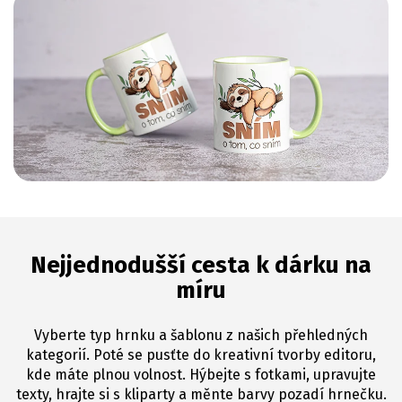
Nejjednodušší cesta k dárku na
míru
Vyberte typ hrnku a šablonu z našich přehledných
kategorií. Poté se pusťte do kreativní tvorby editoru,
kde máte plnou volnost. Hýbejte s fotkami, upravujte
texty, hrajte si s kliparty a měnte barvy pozadí hrnečku.