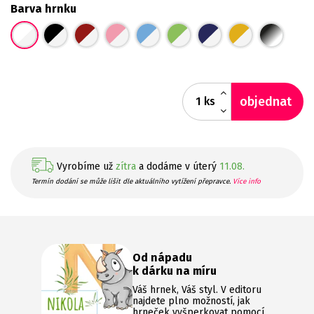
Barva hrnku
objednat
ks
Vyrobíme už
zítra
a dodáme v úterý
11.08.
Termín dodání se může lišit dle aktuálního vytížení přepravce.
Více info
Od nápadu
k dárku na míru
Váš hrnek, Váš styl. V editoru
najdete plno možností, jak
hrneček vyšperkovat pomocí