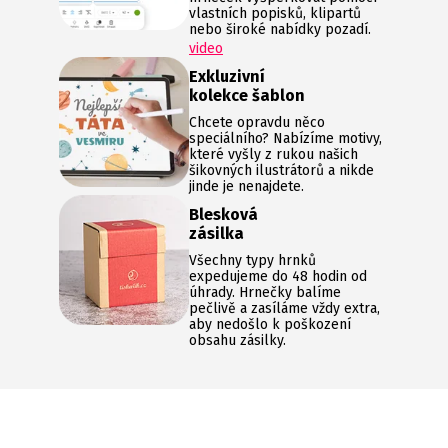
vlastních popisků, klipartů
nebo široké nabídky pozadí.
video
Exkluzivní
kolekce šablon
Chcete opravdu něco
speciálního? Nabízíme motivy,
které vyšly z rukou našich
šikovných ilustrátorů a nikde
jinde je nenajdete.
Blesková
zásilka
Všechny typy hrnků
expedujeme do 48 hodin od
úhrady. Hrnečky balíme
pečlivě a zasíláme vždy extra,
aby nedošlo k poškození
obsahu zásilky.