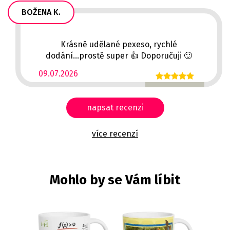
BOŽENA K.
Krásně udělané pexeso, rychlé
dodání...prostě super 👍 Doporučuji 🙂
09.07.2026
napsat recenzi
více recenzí
Mohlo by se Vám líbit