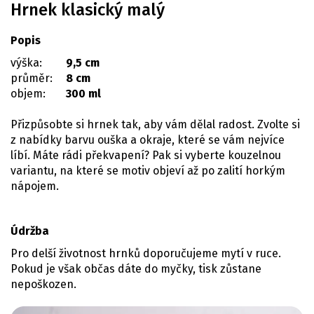
Hrnek klasický malý
Popis
výška:
9,5 cm
průměr:
8 cm
objem:
300 ml
Přizpůsobte si hrnek tak, aby vám dělal radost. Zvolte si
z nabídky barvu ouška a okraje, které se vám nejvíce
líbí. Máte rádi překvapení? Pak si vyberte kouzelnou
variantu, na které se motiv objeví až po zalití horkým
nápojem.
Údržba
Pro delší životnost hrnků doporučujeme mytí v ruce.
Pokud je však občas dáte do myčky, tisk zůstane
nepoškozen.