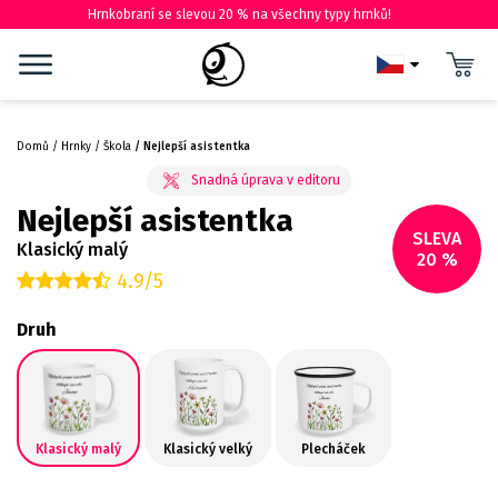
Hrnkobraní se slevou 20 % na všechny typy hrnků!
Domů
Hrnky
Škola
Nejlepší asistentka
Nejlepší asistentka
SLEVA
Klasický malý
20 %
4.9/5
Druh
Klasický malý
Klasický velký
Plecháček