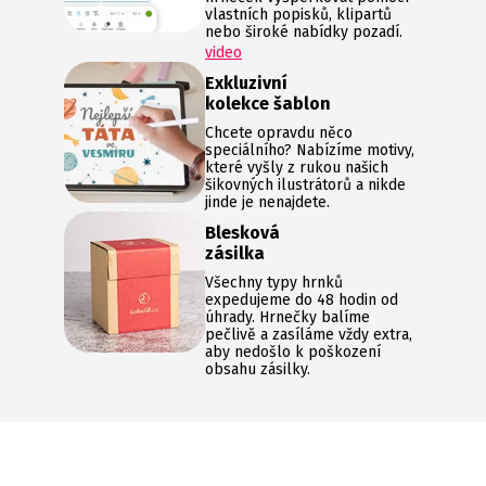
vlastních popisků, klipartů
nebo široké nabídky pozadí.
video
Exkluzivní
kolekce šablon
Chcete opravdu něco
speciálního? Nabízíme motivy,
které vyšly z rukou našich
šikovných ilustrátorů a nikde
jinde je nenajdete.
Blesková
zásilka
Všechny typy hrnků
expedujeme do 48 hodin od
úhrady. Hrnečky balíme
pečlivě a zasíláme vždy extra,
aby nedošlo k poškození
obsahu zásilky.