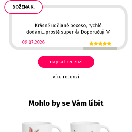
BOŽENA K.
Krásně udělané pexeso, rychlé
dodání...prostě super 👍 Doporučuji 🙂
09.07.2026
napsat recenzi
více recenzí
Mohlo by se Vám líbit