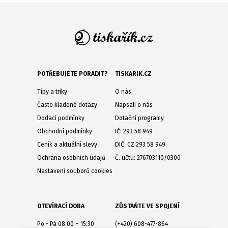
POTŘEBUJETE PORADIT?
TISKARIK.CZ
Tipy a triky
O nás
Často kladené dotazy
Napsali o nás
Dodací podmínky
Dotační programy
Obchodní podmínky
IČ: 293 58 949
Ceník a aktuální slevy
DIČ: CZ 293 58 949
Ochrana osobních údajů
Č. účtu: 276703110/0300
Nastavení souborů cookies
OTEVÍRACÍ DOBA
ZŮSTAŇTE VE SPOJENÍ
Po - Pá 08:00 – 15:30
(+420) 608-477-864