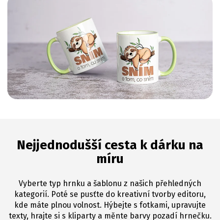
Nejjednodušší cesta k dárku na
míru
Vyberte typ hrnku a šablonu z našich přehledných
kategorií. Poté se pusťte do kreativní tvorby editoru,
kde máte plnou volnost. Hýbejte s fotkami, upravujte
texty, hrajte si s kliparty a měnte barvy pozadí hrnečku.