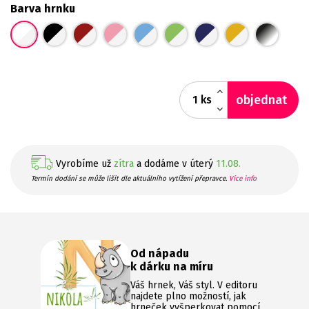
Barva hrnku
objednat
ks
Vyrobíme už
zítra
a dodáme v úterý
11.08.
Termín dodání se může lišit dle aktuálního vytížení přepravce.
Více info
Od nápadu
k dárku na míru
Váš hrnek, Váš styl. V editoru
najdete plno možností, jak
hrneček vyšperkovat pomocí