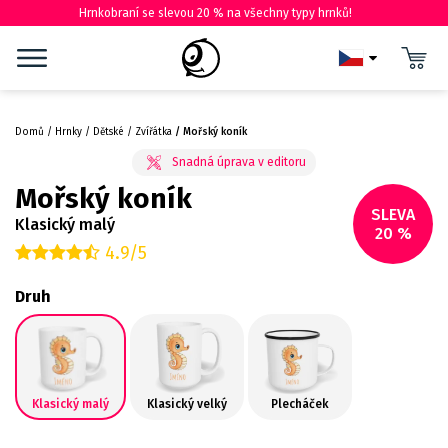
Hrnkobraní se slevou 20 % na všechny typy hrnků!
Domů
Hrnky
Dětské
Zvířátka
Mořský koník
Mořský koník
SLEVA
Klasický malý
20 %
4.9/5
Druh
Klasický malý
Klasický velký
Plecháček