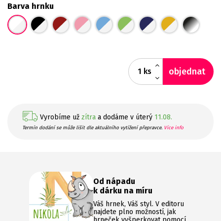
Barva hrnku
objednat
ks
Vyrobíme už
zítra
a dodáme v úterý
11.08.
Termín dodání se může lišit dle aktuálního vytížení přepravce.
Více info
Od nápadu
k dárku na míru
Váš hrnek, Váš styl. V editoru
najdete plno možností, jak
hrneček vyšperkovat pomocí