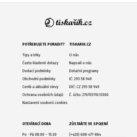
POTŘEBUJETE PORADIT?
TISKARIK.CZ
Tipy a triky
O nás
Často kladené dotazy
Napsali o nás
Dodací podmínky
Dotační programy
Obchodní podmínky
IČ: 293 58 949
Ceník a aktuální slevy
DIČ: CZ 293 58 949
Ochrana osobních údajů
Č. účtu: 276703110/0300
Nastavení souborů cookies
OTEVÍRACÍ DOBA
ZŮSTAŇTE VE SPOJENÍ
Po - Pá 08:00 – 15:30
(+420) 608-477-864