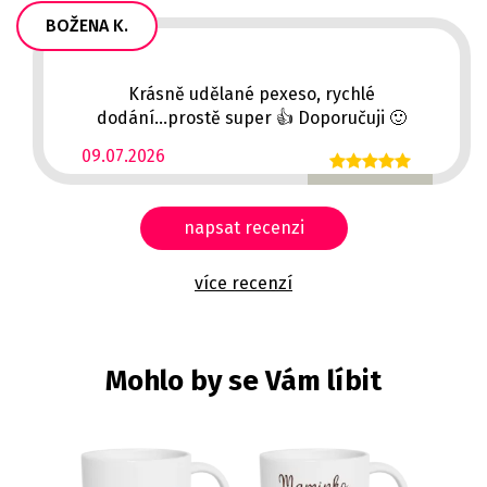
BOŽENA K.
Krásně udělané pexeso, rychlé
dodání...prostě super 👍 Doporučuji 🙂
09.07.2026
napsat recenzi
více recenzí
Mohlo by se Vám líbit