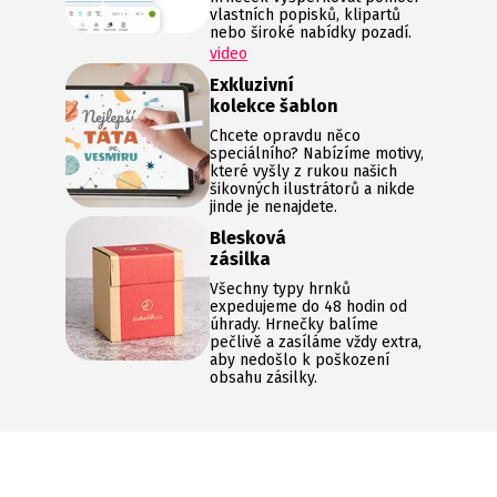
vlastních popisků, klipartů
nebo široké nabídky pozadí.
video
Exkluzivní
kolekce šablon
Chcete opravdu něco
speciálního? Nabízíme motivy,
které vyšly z rukou našich
šikovných ilustrátorů a nikde
jinde je nenajdete.
Blesková
zásilka
Všechny typy hrnků
expedujeme do 48 hodin od
úhrady. Hrnečky balíme
pečlivě a zasíláme vždy extra,
aby nedošlo k poškození
obsahu zásilky.