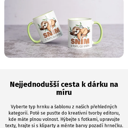
Nejjednodušší cesta k dárku na
míru
Vyberte typ hrnku a šablonu z našich přehledných
kategorií. Poté se pusťte do kreativní tvorby editoru,
kde máte plnou volnost. Hýbejte s fotkami, upravujte
texty, hrajte si s kliparty a měnte barvy pozadí hrnečku.