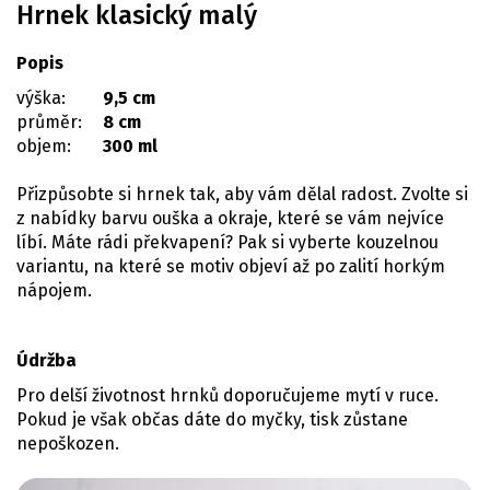
Hrnek klasický malý
Popis
výška:
9,5 cm
průměr:
8 cm
objem:
300 ml
Přizpůsobte si hrnek tak, aby vám dělal radost. Zvolte si
z nabídky barvu ouška a okraje, které se vám nejvíce
líbí. Máte rádi překvapení? Pak si vyberte kouzelnou
variantu, na které se motiv objeví až po zalití horkým
nápojem.
Údržba
Pro delší životnost hrnků doporučujeme mytí v ruce.
Pokud je však občas dáte do myčky, tisk zůstane
nepoškozen.