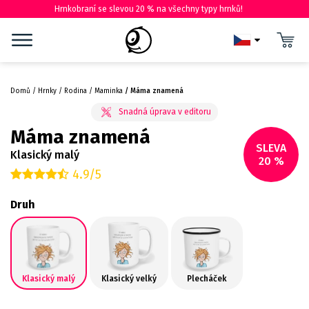
Hrnkobraní se slevou 20 % na všechny typy hrnků!
Domů
Hrnky
Rodina
Maminka
Máma znamená
Máma znamená
SLEVA
Klasický malý
20 %
4.9/5
Druh
Klasický malý
Klasický velký
Plecháček