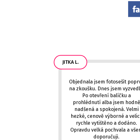
JITKA L.
Objednala jsem fotosešit popr
na zkoušku. Dnes jsem vyzvedl
Po otevření balíčku a
prohlédnutí alba jsem hodn
nadšená a spokojená. Velmi
hezké, cenově výborné a veli
rychle vytištěno a dodáno.
Opravdu velká pochvala a vš
doporučuji.