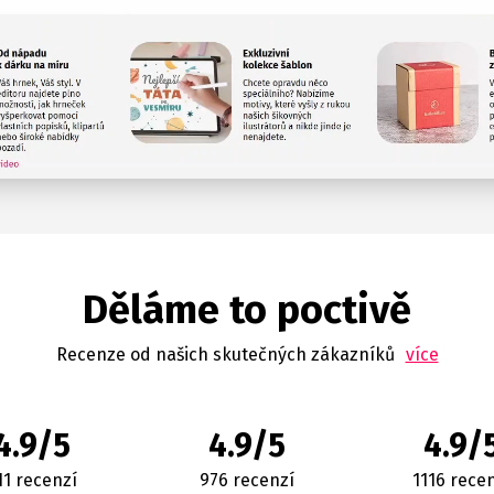
Děláme to poctivě
Recenze od našich skutečných zákazníků
více
4.9/5
4.9/5
4.9/
11 recenzí
976 recenzí
1116 rece