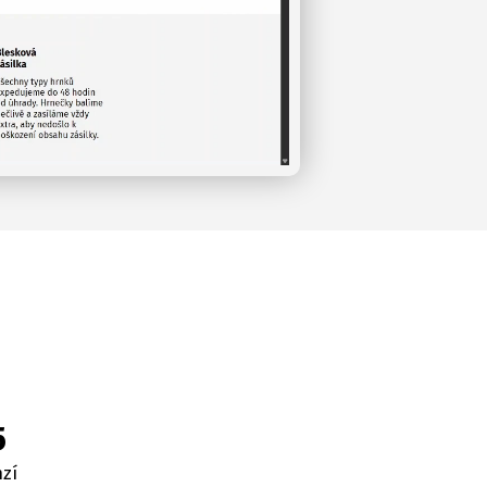
5
nzí