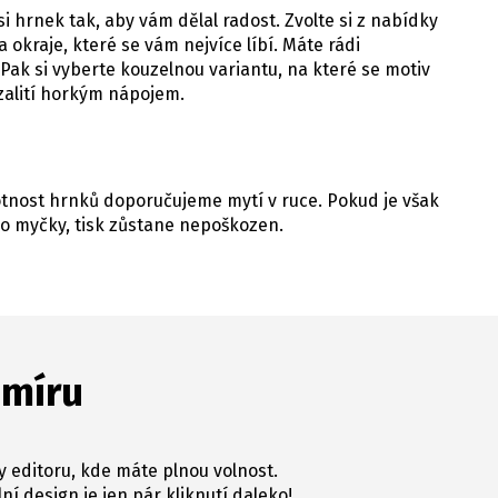
i hrnek tak, aby vám dělal radost. Zvolte si z nabídky
 okraje, které se vám nejvíce líbí. Máte rádi
Pak si vyberte kouzelnou variantu, na které se motiv
 zalití horkým nápojem.
votnost hrnků doporučujeme mytí v ruce. Pokud je však
o myčky, tisk zůstane nepoškozen.
 míru
y editoru, kde máte plnou volnost.
ní design je jen pár kliknutí daleko!