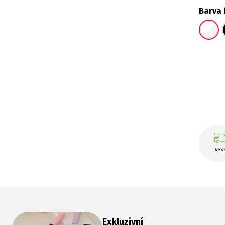
Barva 
Term
Exkluzivní