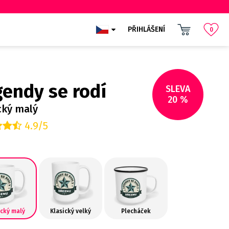
PŘIHLÁŠENÍ
0
endy se rodí
SLEVA
20 %
cký malý
4.9/5
ický malý
Klasický velký
Plecháček