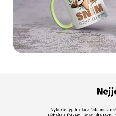
Nejj
Vyberte typ hrnku a šablonu z naš
Hýbejte s fotkami, upravujte texty, 