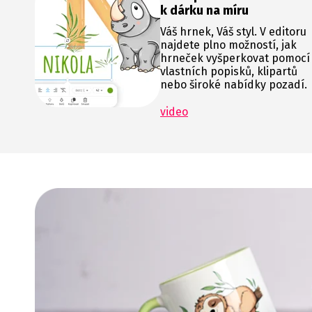
k dárku na míru
Váš hrnek, Váš styl. V editoru
najdete plno možností, jak
hrneček vyšperkovat pomocí
vlastních popisků, klipartů
nebo široké nabídky pozadí.
video