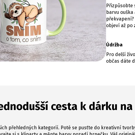
Přizpůsobte s
barvu ouška a
překvapení? 
objeví až po
Údržba
Pro delší ži
občas dáte d
ednodušší cesta k dárku na
ich přehledných kategorií. Poté se pusťte do kreativní tvorb
hrajte si s kliparty a měnte barvy pozadí hrnečku. Váš originál