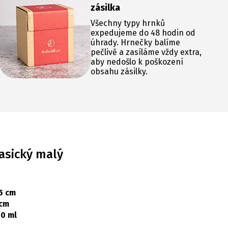
zásilka
Všechny typy hrnků
expedujeme do 48 hodin od
úhrady. Hrnečky balíme
pečlivě a zasíláme vždy extra,
aby nedošlo k poškození
obsahu zásilky.
asický malý
5 cm
 cm
0 ml