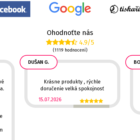
Ohodnoťte nás
4.9/5
(1119 hodnocení)
DUŠAN G.
BO
vé
Krásne produkty , rýchle
a.
doručenie velká spokojnosť
15.07.2026
ě
ce
em