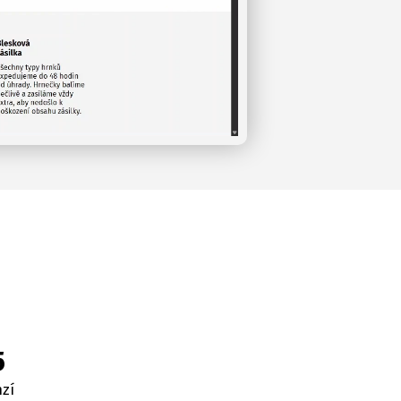
5
nzí