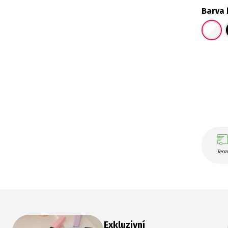
Barva 
Term
Exkluzivní