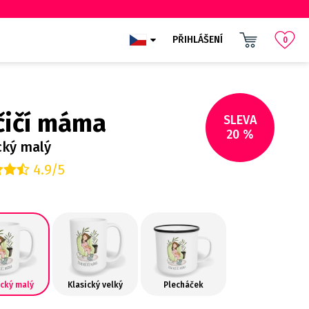
PŘIHLÁŠENÍ
0
čičí máma
SLEVA
20 %
cký malý
4.9/5
ický malý
Klasický velký
Plecháček