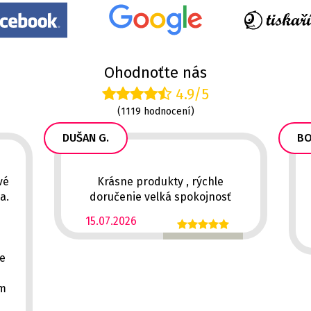
Ohodnoťte nás
4.9/5
(1119 hodnocení)
DUŠAN G.
BO
vé
Krásne produkty , rýchle
a.
doručenie velká spokojnosť
15.07.2026
ě
ce
em