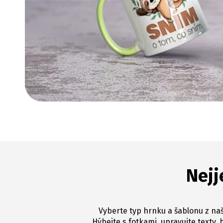
Nejj
Vyberte typ hrnku a šablonu z naš
Hýbejte s fotkami, upravujte texty, 