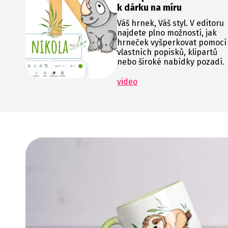
k dárku na míru
Váš hrnek, Váš styl. V editoru
najdete plno možností, jak
hrneček vyšperkovat pomocí
vlastních popisků, klipartů
nebo široké nabídky pozadí.
video