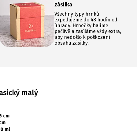
zásilka
Všechny typy hrnků
expedujeme do 48 hodin od
úhrady. Hrnečky balíme
pečlivě a zasíláme vždy extra,
aby nedošlo k poškození
obsahu zásilky.
asický malý
5 cm
 cm
0 ml