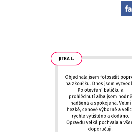
JITKA L.
Objednala jsem fotosešit popr
na zkoušku. Dnes jsem vyzvedl
Po otevření balíčku a
prohlédnutí alba jsem hodn
nadšená a spokojená. Velmi
hezké, cenově výborné a veli
rychle vytištěno a dodáno.
Opravdu velká pochvala a vš
doporučuji.