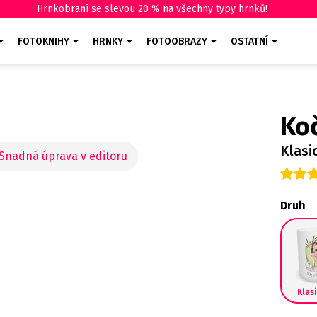
Hrnkobraní se slevou 20 % na všechny typy hrnků!
FOTOKNIHY
HRNKY
FOTOOBRAZY
OSTATNÍ
Ko
Klasi
Druh
Klas