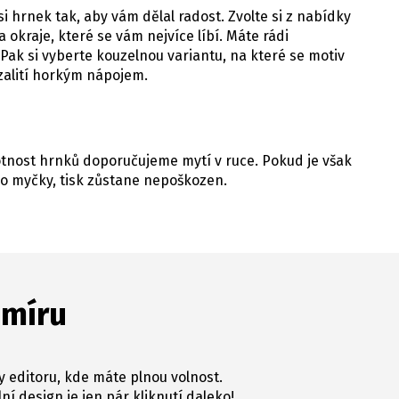
i hrnek tak, aby vám dělal radost. Zvolte si z nabídky
 okraje, které se vám nejvíce líbí. Máte rádi
Pak si vyberte kouzelnou variantu, na které se motiv
 zalití horkým nápojem.
votnost hrnků doporučujeme mytí v ruce. Pokud je však
o myčky, tisk zůstane nepoškozen.
 míru
y editoru, kde máte plnou volnost.
ní design je jen pár kliknutí daleko!