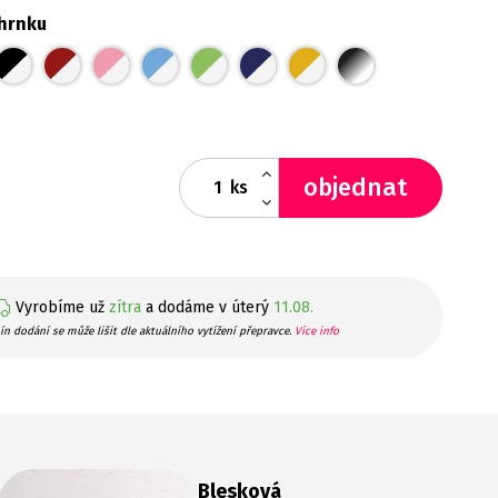
hrnku
objednat
ks
Vyrobíme už
zítra
a dodáme v úterý
11.08.
ín dodání se může lišit dle aktuálního vytížení přepravce.
Více info
Blesková