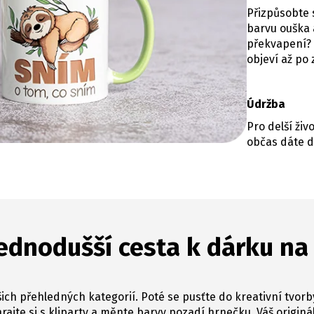
Přizpůsobte s
barvu ouška a
překvapení? 
objeví až po
Údržba
Pro delší ži
občas dáte d
ednodušší cesta k dárku na
ich přehledných kategorií. Poté se pusťte do kreativní tvorb
hrajte si s kliparty a měnte barvy pozadí hrnečku. Váš originál