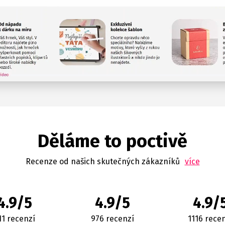
Děláme to poctivě
Recenze od našich skutečných zákazníků
více
4.9/5
4.9/5
4.9/
11 recenzí
976 recenzí
1116 rece