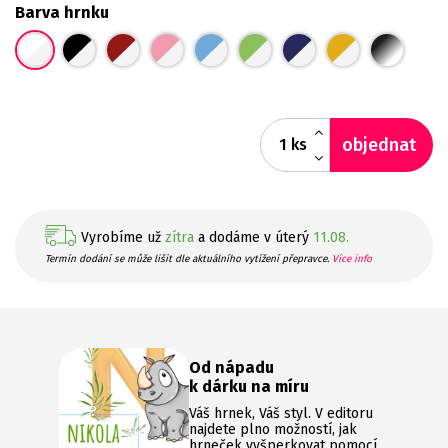
Barva hrnku
objednat
ks
Vyrobíme už
zítra
a dodáme v úterý
11.08.
Termín dodání se může lišit dle aktuálního vytížení přepravce.
Více info
Od nápadu
k dárku na míru
Váš hrnek, Váš styl. V editoru
najdete plno možností, jak
hrneček vyšperkovat pomocí