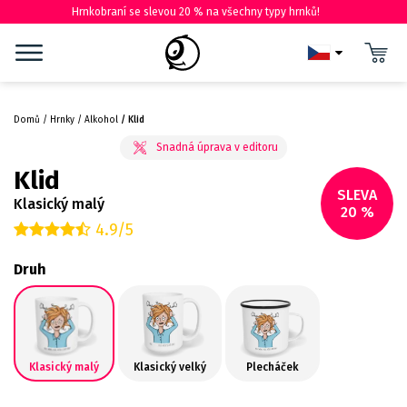
Hrnkobraní se slevou 20 % na všechny typy hrnků!
Domů
Hrnky
Alkohol
Klid
Klid
SLEVA
Klasický malý
20 %
4.9/5
Druh
Klasický malý
Klasický velký
Plecháček