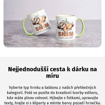
Nejjednodušší cesta k dárku na
míru
Vyberte typ hrnku a šablonu z našich přehledných
kategorií. Poté se pusťte do kreativní tvorby editoru,
kde máte plnou volnost. Hýbejte s fotkami, upravujte
texty, hrajte si s kliparty a měnte barvy pozadí hrnečku.