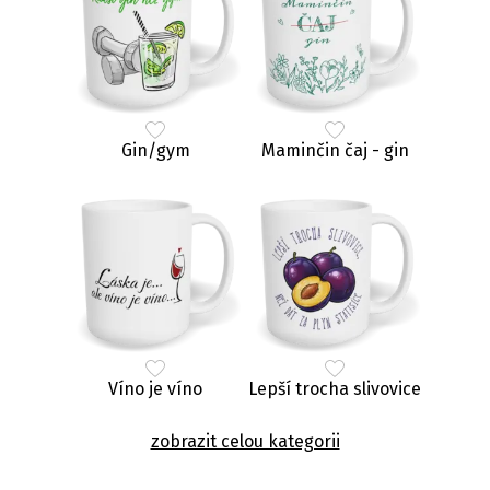
Gin/gym
Maminčin čaj - gin
Víno je víno
Lepší trocha slivovice
zobrazit celou kategorii