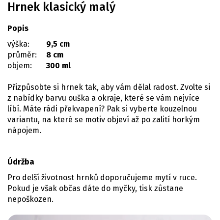
Hrnek klasický malý
Popis
výška:
9,5 cm
průměr:
8 cm
objem:
300 ml
Přizpůsobte si hrnek tak, aby vám dělal radost. Zvolte si
z nabídky barvu ouška a okraje, které se vám nejvíce
líbí. Máte rádi překvapení? Pak si vyberte kouzelnou
variantu, na které se motiv objeví až po zalití horkým
nápojem.
Údržba
Pro delší životnost hrnků doporučujeme mytí v ruce.
Pokud je však občas dáte do myčky, tisk zůstane
nepoškozen.