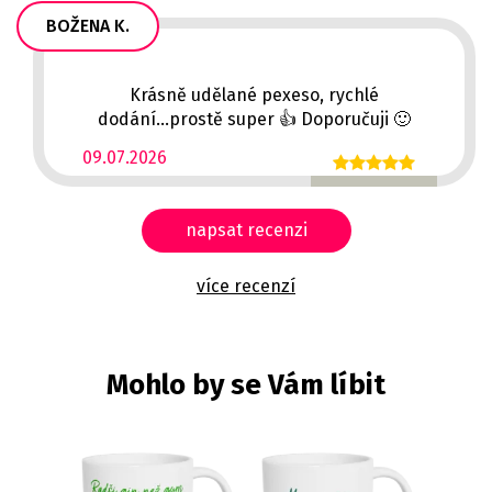
BOŽENA K.
Krásně udělané pexeso, rychlé
dodání...prostě super 👍 Doporučuji 🙂
09.07.2026
napsat recenzi
více recenzí
Mohlo by se Vám líbit