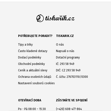
POTŘEBUJETE PORADIT?
TISKARIK.CZ
Tipy a triky
O nás
Často kladené dotazy
Napsali o nás
Dodací podmínky
Dotační programy
Obchodní podmínky
IČ: 293 58 949
Ceník a aktuální slevy
DIČ: CZ 293 58 949
Ochrana osobních údajů
Č. účtu: 276703110/0300
Nastavení souborů cookies
OTEVÍRACÍ DOBA
ZŮSTAŇTE VE SPOJENÍ
Po - Pá 08:00 – 15:30
(+420) 608-477-864