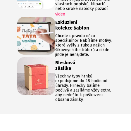
vlastních popisků, klipartů
nebo široké nabídky pozadí.
video
Exkluzivní
kolekce šablon
Chcete opravdu něco
speciálního? Nabízíme motivy,
které vyšly z rukou našich
šikovných ilustrátorů a nikde
jinde je nenajdete.
Blesková
zásilka
Všechny typy hrnků
expedujeme do 48 hodin od
úhrady. Hrnečky balíme
pečlivě a zasíláme vždy extra,
aby nedošlo k poškození
obsahu zásilky.