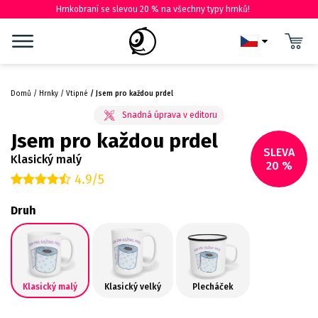
Hrnkobraní se slevou 20 % na všechny typy hrnků!
Domů
Hrnky
Vtipné
Jsem pro každou prdel
Jsem pro každou prdel
SLEVA
Klasický malý
20 %
4.9/5
Druh
Klasický malý
Klasický velký
Plecháček