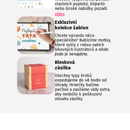
vlastních popisků, klipartů
nebo široké nabídky pozadí.
video
Exkluzivní
kolekce šablon
Chcete opravdu něco
speciálního? Nabízíme motivy,
které vyšly z rukou našich
šikovných ilustrátorů a nikde
jinde je nenajdete.
Blesková
zásilka
Všechny typy hrnků
expedujeme do 48 hodin od
úhrady. Hrnečky balíme
pečlivě a zasíláme vždy extra,
aby nedošlo k poškození
obsahu zásilky.