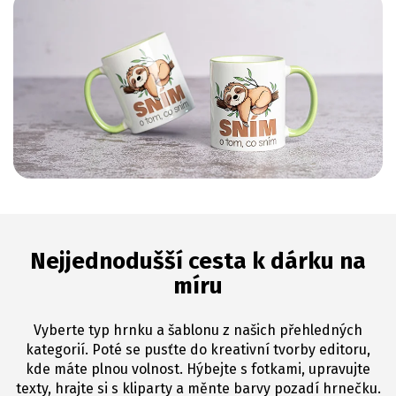
Nejjednodušší cesta k dárku na
míru
Vyberte typ hrnku a šablonu z našich přehledných
kategorií. Poté se pusťte do kreativní tvorby editoru,
kde máte plnou volnost. Hýbejte s fotkami, upravujte
texty, hrajte si s kliparty a měnte barvy pozadí hrnečku.