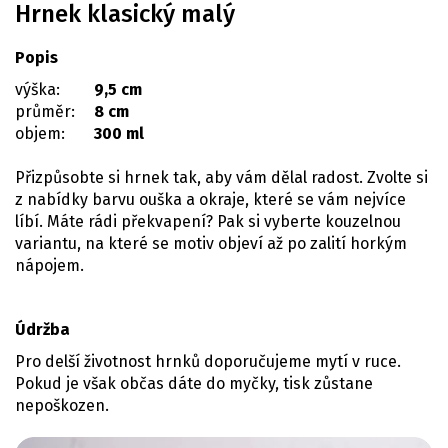
Hrnek klasický malý
Popis
výška:
9,5 cm
průměr:
8 cm
objem:
300 ml
Přizpůsobte si hrnek tak, aby vám dělal radost. Zvolte si
z nabídky barvu ouška a okraje, které se vám nejvíce
líbí. Máte rádi překvapení? Pak si vyberte kouzelnou
variantu, na které se motiv objeví až po zalití horkým
nápojem.
Údržba
Pro delší životnost hrnků doporučujeme mytí v ruce.
Pokud je však občas dáte do myčky, tisk zůstane
nepoškozen.