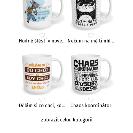
Hodně štěstí v novém zaměstnání, zrádce
Nečum na mě tímhle tónem
Dělám si co chci, kdy chci
Chaos koordinátor
zobrazit celou kategorii