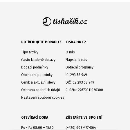
POTŘEBUJETE PORADIT?
TISKARIK.CZ
Tipy a triky
O nás
Často kladené dotazy
Napsali o nás
Dodací podmínky
Dotační programy
Obchodní podmínky
IČ: 293 58 949
Ceník a aktuální slevy
DIČ: CZ 293 58 949
Ochrana osobních údajů
Č. účtu: 276703110/0300
Nastavení souborů cookies
OTEVÍRACÍ DOBA
ZŮSTAŇTE VE SPOJENÍ
Po - Pá 08:00 – 15:30
(+420) 608-477-864