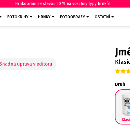
Hrnkobraní se slevou 20 % na všechny typy hrnků!
FOTOKNIHY
HRNKY
FOTOOBRAZY
OSTATNÍ
Jm
Klasi
Druh
Klas