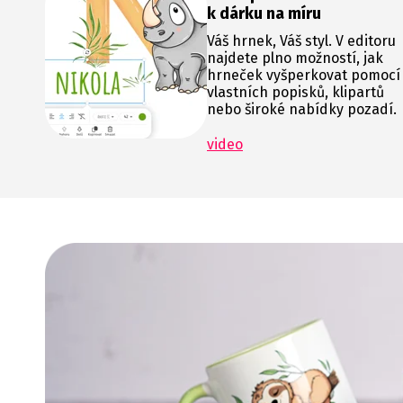
k dárku na míru
Váš hrnek, Váš styl. V editoru
najdete plno možností, jak
hrneček vyšperkovat pomocí
vlastních popisků, klipartů
nebo široké nabídky pozadí.
video