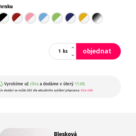
hrnku
objednat
ks
Vyrobíme už
zítra
a dodáme v úterý
11.08.
ín dodání se může lišit dle aktuálního vytížení přepravce.
Více info
Blesková