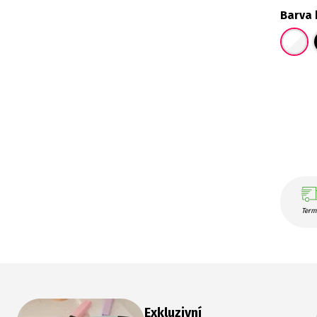
Barva 
Term
Exkluzivní