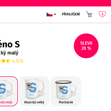
PŘIHLÁŠENÍ
0
éno S
SLEVA
20 %
cký malý
4.9/5
ický malý
Klasický velký
Plecháček