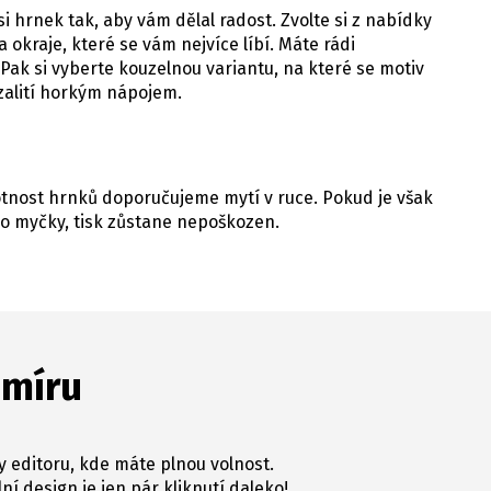
i hrnek tak, aby vám dělal radost. Zvolte si z nabídky
 okraje, které se vám nejvíce líbí. Máte rádi
Pak si vyberte kouzelnou variantu, na které se motiv
 zalití horkým nápojem.
votnost hrnků doporučujeme mytí v ruce. Pokud je však
o myčky, tisk zůstane nepoškozen.
 míru
y editoru, kde máte plnou volnost.
ní design je jen pár kliknutí daleko!