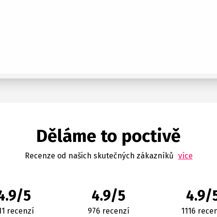
Děláme to poctivě
Recenze od našich skutečných zákazníků
více
4.9/5
4.9/5
4.9/
11 recenzí
976 recenzí
1116 rece