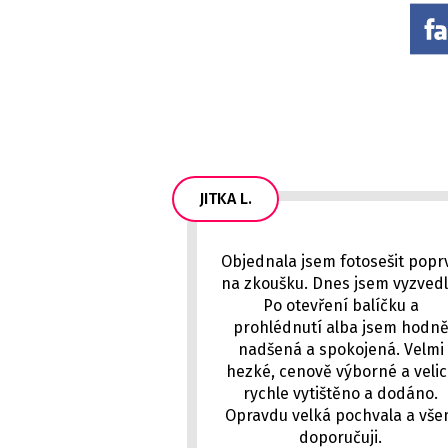
JITKA L.
Objednala jsem fotosešit popr
na zkoušku. Dnes jsem vyzvedl
Po otevření balíčku a
prohlédnutí alba jsem hodn
nadšená a spokojená. Velmi
hezké, cenově výborné a veli
rychle vytištěno a dodáno.
Opravdu velká pochvala a vš
doporučuji.