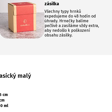
zásilka
Všechny typy hrnků
expedujeme do 48 hodin od
úhrady. Hrnečky balíme
pečlivě a zasíláme vždy extra,
aby nedošlo k poškození
obsahu zásilky.
asický malý
5 cm
 cm
0 ml