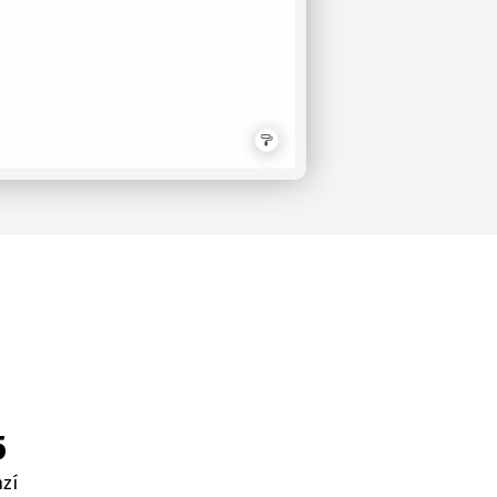
5
nzí