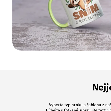
Nejj
Vyberte typ hrnku a šablonu z naš
Hýbejte s fotkami, upravujte texty, 