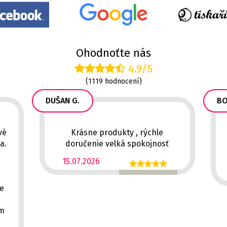
Ohodnoťte nás
4.9/5
(1119 hodnocení)
DUŠAN G.
BO
vé
Krásne produkty , rýchle
a.
doručenie velká spokojnosť
15.07.2026
ě
ce
em