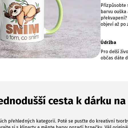
Přizpůsobte s
barvu ouška a
překvapení? 
objeví až po
Údržba
Pro delší ži
občas dáte d
ednodušší cesta k dárku na
ich přehledných kategorií. Poté se pusťte do kreativní tvorb
hrajte si s kliparty a měnte barvy pozadí hrnečku. Váš originál