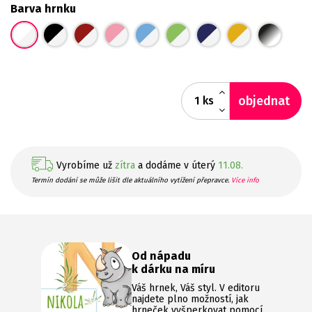
Barva hrnku
objednat
ks
Vyrobíme už
zítra
a dodáme v úterý
11.08.
Termín dodání se může lišit dle aktuálního vytížení přepravce.
Více info
Od nápadu
k dárku na míru
Váš hrnek, Váš styl. V editoru
najdete plno možností, jak
hrneček vyšperkovat pomocí