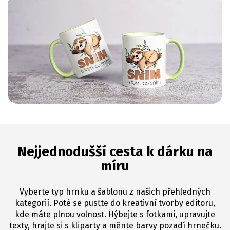
Nejjednodušší cesta k dárku na
míru
Vyberte typ hrnku a šablonu z našich přehledných
kategorií. Poté se pusťte do kreativní tvorby editoru,
kde máte plnou volnost. Hýbejte s fotkami, upravujte
texty, hrajte si s kliparty a měnte barvy pozadí hrnečku.