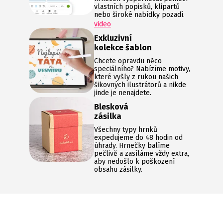
vlastních popisků, klipartů
nebo široké nabídky pozadí.
video
Exkluzivní
kolekce šablon
Chcete opravdu něco
speciálního? Nabízíme motivy,
které vyšly z rukou našich
šikovných ilustrátorů a nikde
jinde je nenajdete.
Blesková
zásilka
Všechny typy hrnků
expedujeme do 48 hodin od
úhrady. Hrnečky balíme
pečlivě a zasíláme vždy extra,
aby nedošlo k poškození
obsahu zásilky.