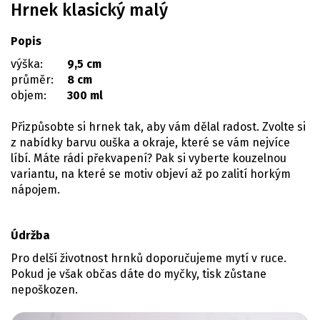
Hrnek klasický malý
Popis
výška:
9,5 cm
průměr:
8 cm
objem:
300 ml
Přizpůsobte si hrnek tak, aby vám dělal radost. Zvolte si
z nabídky barvu ouška a okraje, které se vám nejvíce
líbí. Máte rádi překvapení? Pak si vyberte kouzelnou
variantu, na které se motiv objeví až po zalití horkým
nápojem.
Údržba
Pro delší životnost hrnků doporučujeme mytí v ruce.
Pokud je však občas dáte do myčky, tisk zůstane
nepoškozen.