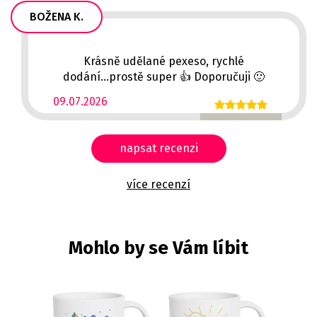
BOŽENA K.
Krásně udělané pexeso, rychlé
dodání...prostě super 👍 Doporučuji 🙂
09.07.2026
napsat recenzi
více recenzí
Mohlo by se Vám líbit