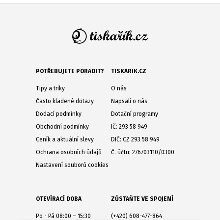
POTŘEBUJETE PORADIT?
TISKARIK.CZ
Tipy a triky
O nás
Často kladené dotazy
Napsali o nás
Dodací podmínky
Dotační programy
Obchodní podmínky
IČ: 293 58 949
Ceník a aktuální slevy
DIČ: CZ 293 58 949
Ochrana osobních údajů
Č. účtu: 276703110/0300
Nastavení souborů cookies
OTEVÍRACÍ DOBA
ZŮSTAŇTE VE SPOJENÍ
Po - Pá 08:00 – 15:30
(+420) 608-477-864