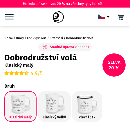
Hrnkobraní se slevou 20 % na všechny typy hrnků!
Domů
Hrnky
Koníčky/sport
Cestování
Dobrodružství volá
Dobrodružství volá
SLEVA
Klasický malý
20 %
4.9/5
Druh
Klasický malý
Klasický velký
Plecháček