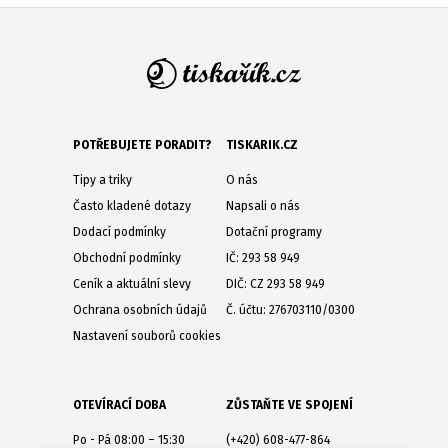
POTŘEBUJETE PORADIT?
TISKARIK.CZ
Tipy a triky
O nás
Často kladené dotazy
Napsali o nás
Dodací podmínky
Dotační programy
Obchodní podmínky
IČ: 293 58 949
Ceník a aktuální slevy
DIČ: CZ 293 58 949
Ochrana osobních údajů
Č. účtu: 276703110/0300
Nastavení souborů cookies
OTEVÍRACÍ DOBA
ZŮSTAŇTE VE SPOJENÍ
Po - Pá 08:00 – 15:30
(+420) 608-477-864