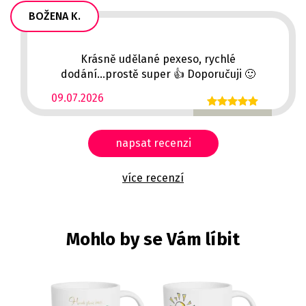
BOŽENA K.
Krásně udělané pexeso, rychlé
dodání...prostě super 👍 Doporučuji 🙂
09.07.2026
napsat recenzi
více recenzí
Mohlo by se Vám líbit