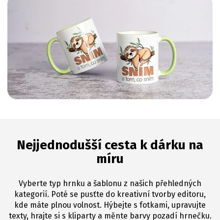
Nejjednodušší cesta k dárku na
míru
Vyberte typ hrnku a šablonu z našich přehledných
kategorií. Poté se pusťte do kreativní tvorby editoru,
kde máte plnou volnost. Hýbejte s fotkami, upravujte
texty, hrajte si s kliparty a měnte barvy pozadí hrnečku.