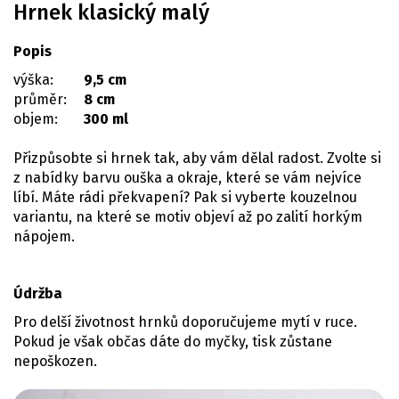
Hrnek klasický malý
Popis
výška:
9,5 cm
průměr:
8 cm
objem:
300 ml
Přizpůsobte si hrnek tak, aby vám dělal radost. Zvolte si
z nabídky barvu ouška a okraje, které se vám nejvíce
líbí. Máte rádi překvapení? Pak si vyberte kouzelnou
variantu, na které se motiv objeví až po zalití horkým
nápojem.
Údržba
Pro delší životnost hrnků doporučujeme mytí v ruce.
Pokud je však občas dáte do myčky, tisk zůstane
nepoškozen.