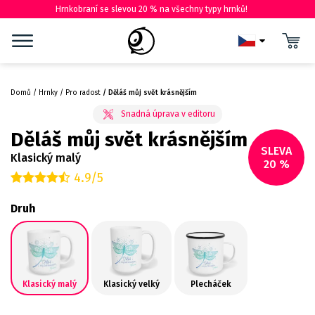
Hrnkobraní se slevou 20 % na všechny typy hrnků!
Domů
Hrnky
Pro radost
Děláš můj svět krásnějším
Děláš můj svět krásnějším
SLEVA
Klasický malý
20 %
4.9/5
Druh
Klasický malý
Klasický velký
Plecháček