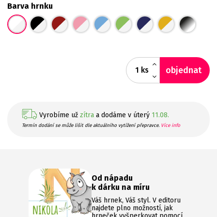
Barva hrnku
objednat
ks
Vyrobíme už
zítra
a dodáme v úterý
11.08.
Termín dodání se může lišit dle aktuálního vytížení přepravce.
Více info
Od nápadu
k dárku na míru
Váš hrnek, Váš styl. V editoru
najdete plno možností, jak
hrneček vyšperkovat pomocí