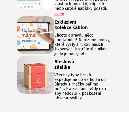
vlastních popisků, klipartů
nebo široké nabídky pozadí.
video
Exkluzivní
kolekce šablon
Chcete opravdu něco
speciálního? Nabízíme motivy,
které vyšly z rukou našich
šikovných ilustrátorů a nikde
jinde je nenajdete.
Blesková
zásilka
Všechny typy hrnků
expedujeme do 48 hodin od
úhrady. Hrnečky balíme
pečlivě a zasíláme vždy extra,
aby nedošlo k poškození
obsahu zásilky.