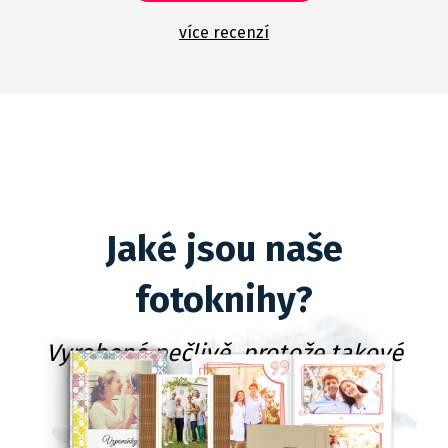
více recenzí
Jaké jsou naše
fotoknihy?
Vyrobené pečlivě, protože takové
dárky rádi balíme!