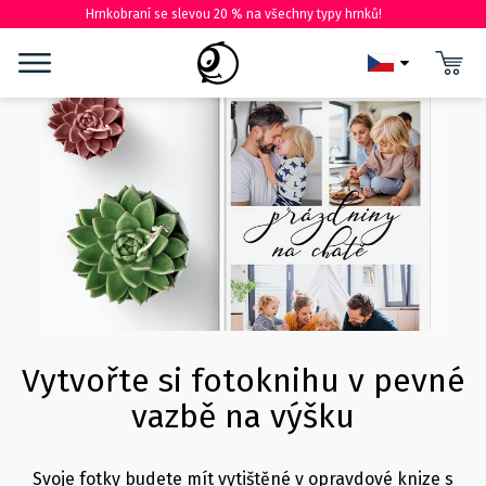
Hrnkobraní se slevou 20 % na všechny typy hrnků!
Vytvořte si fotoknihu v pevné
vazbě na výšku
Svoje fotky budete mít vytištěné v opravdové knize s