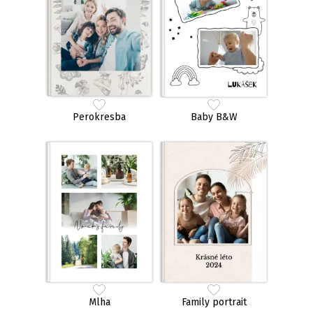
Perokresba
Baby B&W
Mlha
Family portrait