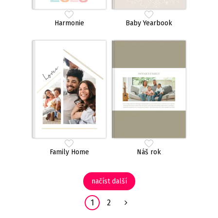
Harmonie
Baby Yearbook
Family Home
Náš rok
načíst další
1
2