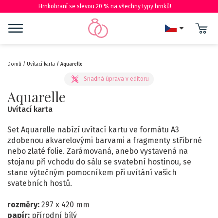
Hrnkobraní se slevou 20 % na všechny typy hrnků!
Domů
Uvítací karta
Aquarelle
Aquarelle
Uvítací karta
Set Aquarelle nabízí uvítací kartu ve formátu A3
zdobenou akvarelovými barvami a fragmenty stříbrné
nebo zlaté folie. Zarámovaná, anebo vystavená na
stojanu při vchodu do sálu se svatební hostinou, se
stane výtečným pomocníkem při uvítání vašich
svatebních hostů.
rozměry:
297 x 420 mm
papír:
přírodní bílý