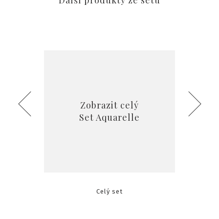
Další produkty ze setu
Zobrazit celý
Set Aquarelle
Celý set
Svat