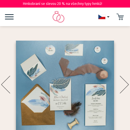
Hrnkobraní se slevou 20 % na všechny typy hrnků!