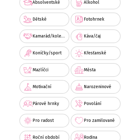
Absolventské
Alkohol
Dětské
Fotohrnek
Kamarád/kolega
Káva/čaj
Koníčky/sport
Křesťanské
Mazlíčci
Města
Motivační
Narozeninové
Párové hrnky
Povolání
Pro radost
Pro zamilované
Roční období
Rodina