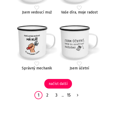
Jsem vedoucí muž
Vaše díra, moje radost
Správný mechanik
Jsem účetní
načíst další
1
2
3
..
15