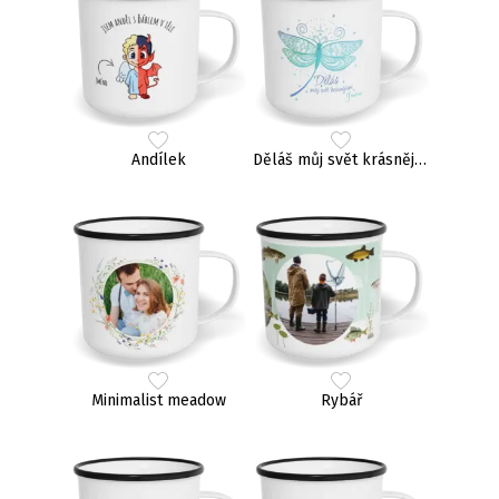
Andílek
Děláš můj svět krásnějším
Minimalist meadow
Rybář