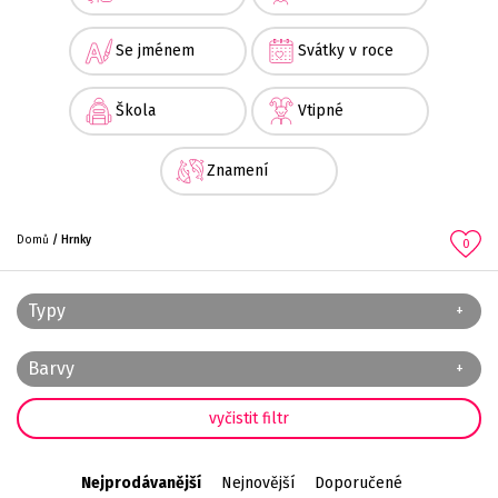
Se jménem
Svátky v roce
Škola
Vtipné
Znamení
Domů
Hrnky
0
Typy
Barvy
Nejprodávanější
Nejnovější
Doporučené