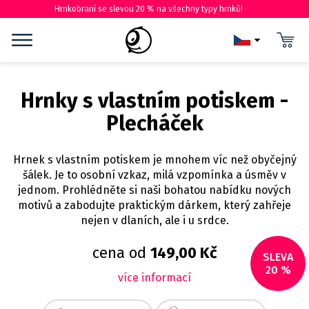
Hrnkobraní se slevou 20 % na všechny typy hrnků!
Hrnky s vlastním potiskem -
Plecháček
Hrnek s vlastním potiskem je mnohem víc než obyčejný
šálek. Je to osobní vzkaz, milá vzpomínka a úsměv v
jednom. Prohlédněte si naši bohatou nabídku nových
motivů a zabodujte praktickým dárkem, který zahřeje
nejen v dlaních, ale i u srdce.
cena od
149,00 Kč
SLEVA
20 %
více informací