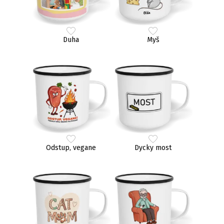
Duha
Myš
Odstup, vegane
Dycky most